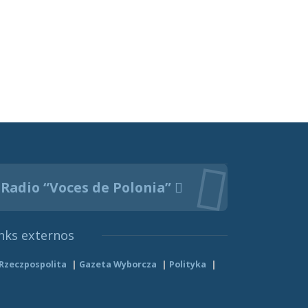
Radio “Voces de Polonia”
nks externos
Rzeczpospolita
Gazeta Wyborcza
Polityka