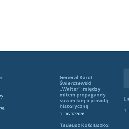
Generał Karol
 o
Świerczewski
„Walter”: między
mitem propagandy
by
Li
sowieckiej a prawdą
historyczną
ną,
h
30/07/2026
Tadeusz Kościuszko: