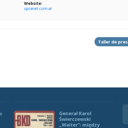
Website:
upranet.com.ar
Taller de pre
Generał Karol
 o
Świerczewski
„Walter”: między