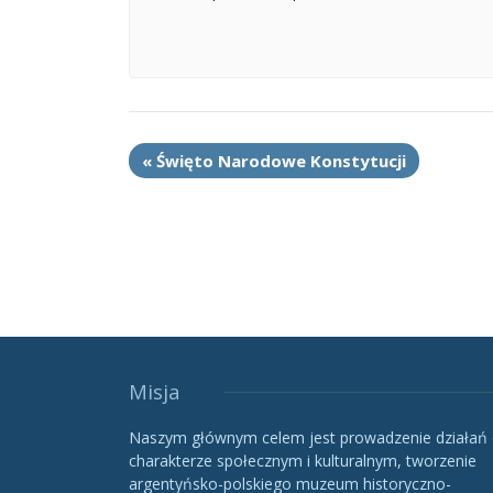
«
Święto Narodowe Konstytucji
Misja
Naszym głównym celem jest prowadzenie działań
charakterze społecznym i kulturalnym, tworzenie
argentyńsko-polskiego muzeum historyczno-