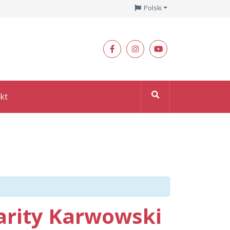
Polski
kt
arity Karwowski