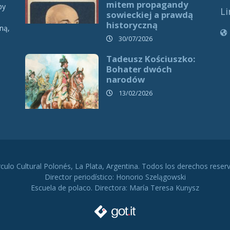
mitem propagandy
by
Li
sowieckiej a prawdą
historyczną
ną,
h
30/07/2026
Tadeusz Kościuszko:
Bohater dwóch
narodów
13/02/2026
rculo Cultural Polonés, La Plata, Argentina. Todos los derechos reser
Director periodístico: Honorio Szelągowski
Escuela de polaco. Directora: María Teresa Kunysz