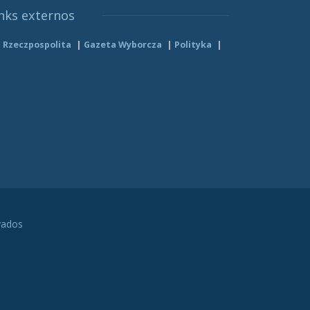
nks externos
Rzeczpospolita
Gazeta Wyborcza
Polityka
vados