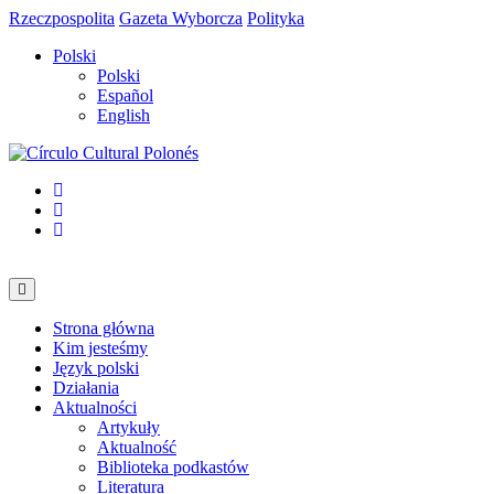
Rzeczpospolita
Gazeta Wyborcza
Polityka
Polski
Polski
Español
English
Strona główna
Kim jesteśmy
Język polski
Działania
Aktualności
Artykuły
Aktualność
Biblioteka podkastów
Literatura