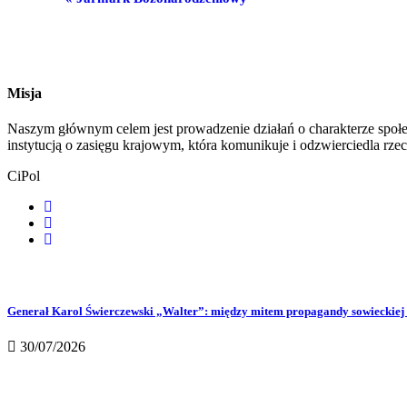
Misja
Naszym głównym celem jest prowadzenie działań o charakterze społe
instytucją o zasięgu krajowym, która komunikuje i odzwierciedla rze
CiPol
Generał Karol Świerczewski „Walter”: między mitem propagandy sowieckiej 
30/07/2026