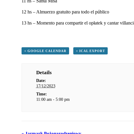
11 hs – Santa Misa
12 hs – Almuerzo gratuito para todo el público
13 hs – Momento para compartir el opłatek y cantar villanc
+ GOOGLE CALENDAR
+ ICAL EXPORT
Details
Date:
17/12/2023
Time:
11:00 am - 5:00 pm
«
Jarmark Bożonarodzeniowy