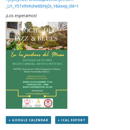
_U1_Y5Tx9VAshe8BNjDi_Y&keep_
tld=1
¡Los esperamos!
+ GOOGLE CALENDAR
+ ICAL EXPORT