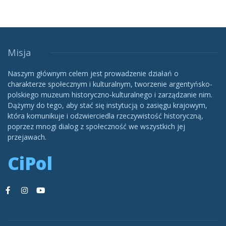
Misja
Naszym głównym celem jest prowadzenie działań o
charakterze społecznym i kulturalnym, tworzenie argentyńsko-
polskiego muzeum historyczno-kulturalnego i zarządzanie nim.
Dążymy do tego, aby stać się instytucją o zasięgu krajowym,
która komunikuje i odzwierciedla rzeczywistość historyczną,
poprzez mnogi dialog z społeczność we wszystkich jej
przejawach.
CiPol