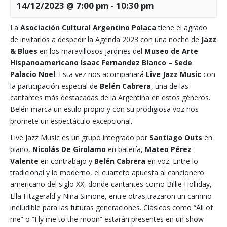
14/12/2023 @ 7:00 pm
-
10:30 pm
La
Asociación Cultural Argentino Polaca
tiene el agrado
de invitarlos a despedir la Agenda 2023 con una noche de
Jazz
& Blues
en los maravillosos jardines del
Museo de Arte
Hispanoamericano Isaac Fernandez Blanco – Sede
Palacio Noel
. Esta vez nos acompañará
Live Jazz Music
con
la participación especial de
Belén Cabrera
, una de las
cantantes más destacadas de la Argentina en estos géneros.
Belén marca un estilo propio y con su prodigiosa voz nos
promete un espectáculo excepcional.
Live Jazz Music es un grupo integrado por
Santiago Outs
en
piano,
Nicolás De Girolamo
en batería,
Mateo Pérez
Valente
en contrabajo y
Belén Cabrera
en voz. Entre lo
tradicional y lo moderno, el cuarteto apuesta al cancionero
americano del siglo XX, donde cantantes como Billie Holliday,
Ella Fitzgerald y Nina Simone, entre otras,trazaron un camino
ineludible para las futuras generaciones. Clásicos como “All of
me” o “Fly me to the moon” estarán presentes en un show