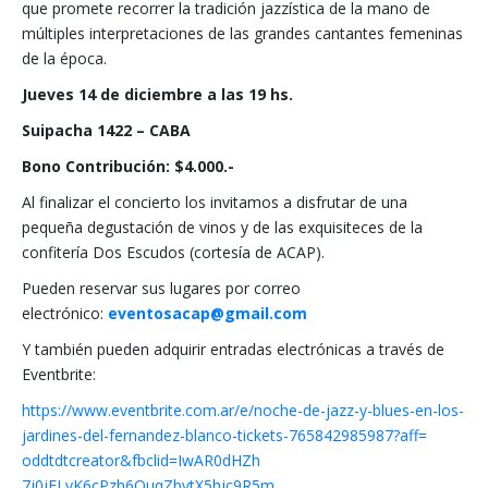
que promete recorrer la tradición jazzística de la mano de
múltiples interpretaciones de las grandes cantantes femeninas
de la época.
Jueves 14 de diciembre a las 19 hs.
S
uipacha 1422 – CABA
Bono Contribución: $4.000.-
Al finalizar el concierto los invitamos a disfrutar de una
pequeña degustación de vinos y de las exquisiteces de la
confitería Dos Escudos (cortesía de ACAP).
Pueden reservar sus lugares por correo
electrónico:
eventosacap@gmail.com
Y también pueden adquirir entradas electrónicas a través de
Eventbrite:
https://www.eventbrite.com.ar/
e/noche-de-jazz-y-blues-en-los
-
jardines-del-fernandez-blanco
-tickets-765842985987?aff=
oddtdtcreator&fbclid=IwAR0dHZh
7j0jELyK6cPzh6OuqZbvtX5hjc9R5m