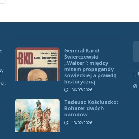
Generał Karol
 o
Świerczewski
„Walter”: między
mitem propagandy
by
Li
sowieckiej a prawdą
historyczną
ną,
h
30/07/2026
Tadeusz Kościuszko:
Bohater dwóch
narodów
13/02/2026