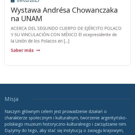
09/02/2025
Wystawa Andrésa Chowanczaka
na UNAM
ACERCA DEL SEGUNDO CUERPO DE EJÉRCITO POLACO
Y SU VINCULACIÓN CON MÉXICO El vicepresidente de
la Unión de los Polacos en [...]
Saber más
Misja
Naszym głównym celem jest prowadzenie działań o
charakterze społecznym i kulturalnym, tworzenie argentyńsko-
polskiego muzeum historyczno-kulturalnego i zarządzanie nim.
Dążymy do tego, aby stać się instytucją o zasięgu krajowym,