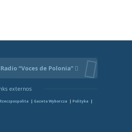
Radio “Voces de Polonia”
nks externos
Rzeczpospolita
Gazeta Wyborcza
Polityka