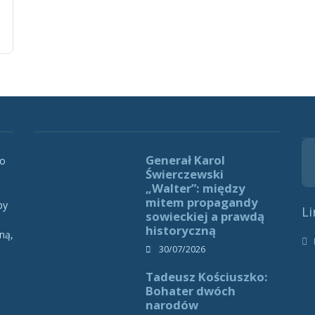
Generał Karol
 o
Świerczewski
„Walter”: między
mitem propagandy
by
Li
sowieckiej a prawdą
historyczną
ną,
h
30/07/2026
Tadeusz Kościuszko:
Bohater dwóch
narodów