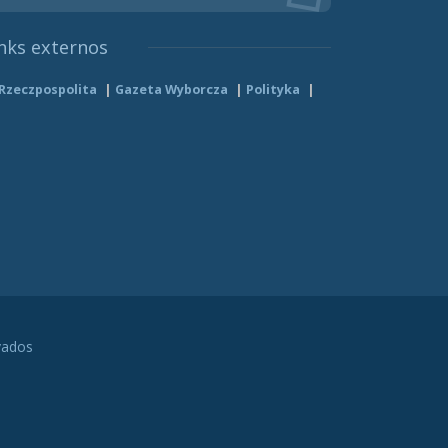
nks externos
Rzeczpospolita
Gazeta Wyborcza
Polityka
vados