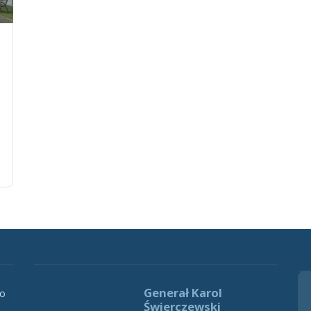
Generał Karol
 o
Świerczewski