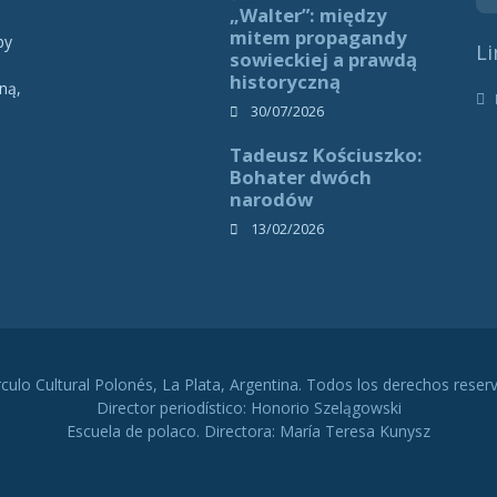
„Walter”: między
mitem propagandy
by
Li
sowieckiej a prawdą
historyczną
ną,
h
30/07/2026
Tadeusz Kościuszko:
Bohater dwóch
narodów
13/02/2026
rculo Cultural Polonés, La Plata, Argentina. Todos los derechos reser
Director periodístico: Honorio Szelągowski
Escuela de polaco. Directora: María Teresa Kunysz