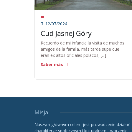
12/07/2024
Cud Jasnej Góry
Recuerdo de mi infancia la visita de muchos
amigos de la familia, más tarde supe que
eran ex altos oficiales polacos, [...]
Saber más
Misja
Naszym głównym celem jest prowadzenie działań
charakterze społecznym i kulturalnym, tworzenie