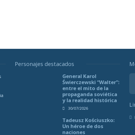
Personajes destacados
M
General Karol
s
Świerczewski “Walter”:
entre el mito de la
propaganda soviética
ia
y la realidad histórica
Li
30/07/2026
Tadeusz Kościuszko:
Un héroe de dos
naciones