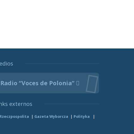
edios
Radio “Voces de Polonia”
nks externos
Rzeczpospolita
Gazeta Wyborcza
Polityka