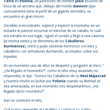
Tatra
en
Polonia
, un pastorcito de nombre
Jasio
escuchó de
boca de un anciano que, debajo del monte
Giewont
(que
curiosamente tiene el perfil de un gigante dormido), se
encuentra un gran tesoro.
Decidido a encontrarlo, exploró y exploró la montaña, en un
instante le pareció escuchar el relinchar de un caballo, lo cual
era extraño en ese lugar, siguió el sonido y llegó a una caverna
(la misma existe y se denomina de los
Caballeros
Durmientes
); entró y pudo observar hermosos corceles y
caballeros con armaduras durmiendo, acostados sobre sus
espadas.
En un momento uno de ellos se despertó y preguntó al chico: ‘’
¿Ha llegado el momento?’’, como el niño (muy asustado no
respondía), le dijo: “Somos los Caballeros de su
Real Majestad
y nuestra misión es luchar por
Polonia
cuando su libertad se
vea amenazada, en ese momento nos despertaremos. ¿Ha
llegado dicho momento?’’.
Aún no contestó el niño.
Qué bueno respondió el caballero y continuó su sueño.