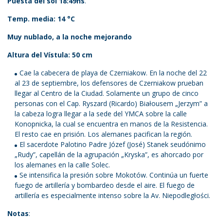
Puesta del sol 18:49hs
.
Temp. media: 14 °C
Muy nublado, a la noche mejorando
Altura del Vístula: 50 cm
Cae la cabecera de playa de Czerniakow. En la noche del 22
al 23 de septiembre, los defensores de Czerniakow prueban
llegar al Centro de la Ciudad. Solamente un grupo de cinco
personas con el Cap. Ryszard (Ricardo) Białousem „Jerzym” a
la cabeza logra llegar a la sede del YMCA sobre la calle
Konopnicka, la cual se encuentra en manos de la Resistencia.
El resto cae en prisión. Los alemanes pacifican la región.
El sacerdote Palotino Padre Józef (José) Stanek seudónimo
„Rudy”, capellán de la agrupación „Kryska”, es ahorcado por
los alemanes en la calle Solec.
Se intensifica la presión sobre Mokotów. Continúa un fuerte
fuego de artillería y bombardeo desde el aire. El fuego de
artillería es especialmente intenso sobre la Av. Niepodległości.
Notas
: