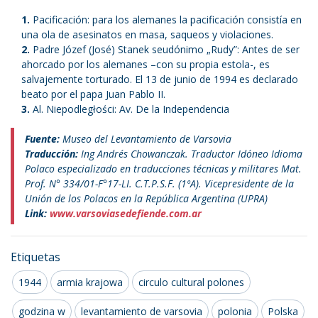
Pacificación: para los alemanes la pacificación consistía en
una ola de asesinatos en masa, saqueos y violaciones.
Padre Józef (José) Stanek seudónimo „Rudy”: Antes de ser
ahorcado por los alemanes –con su propia estola-, es
salvajemente torturado. El 13 de junio de 1994 es declarado
beato por el papa Juan Pablo II.
Al. Niepodległości: Av. De la Independencia
Fuente:
Museo del Levantamiento de Varsovia
Traducción:
Ing Andrés Chowanczak. Traductor Idóneo Idioma
Polaco especializado en traducciones técnicas y militares Mat.
Prof. N° 334/01-F°17-LI. C.T.P.S.F. (1ºA). Vicepresidente de la
Unión de los Polacos en la República Argentina (UPRA)
Link:
www.varsoviasedefiende.com.ar
Etiquetas
1944
armia krajowa
circulo cultural polones
godzina w
levantamiento de varsovia
polonia
Polska