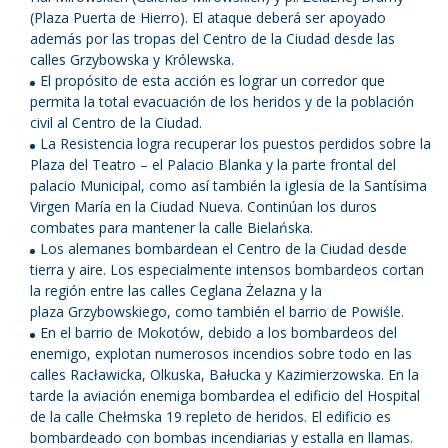
(Plaza Puerta de Hierro). El ataque deberá ser apoyado
además por las tropas del Centro de la Ciudad desde las
calles Grzybowska y Królewska.
El propósito de esta acción es lograr un corredor que
permita la total evacuación de los heridos y de la población
civil al Centro de la Ciudad.
La Resistencia logra recuperar los puestos perdidos sobre la
Plaza del Teatro – el Palacio Blanka y la parte frontal del
palacio Municipal, como así también la iglesia de la Santísima
Virgen María en la Ciudad Nueva. Continúan los duros
combates para mantener la calle Bielańska.
Los alemanes bombardean el Centro de la Ciudad desde
tierra y aire. Los especialmente intensos bombardeos cortan
la región entre las calles Ceglana Żelazna y la
plaza Grzybowskiego, como también el barrio de Powiśle.
En el barrio de Mokotów, debido a los bombardeos del
enemigo, explotan numerosos incendios sobre todo en las
calles Racławicka, Olkuska, Bałucka y Kazimierzowska. En la
tarde la aviación enemiga bombardea el edificio del Hospital
de la calle Chełmska 19 repleto de heridos. El edificio es
bombardeado con bombas incendiarias y estalla en llamas.