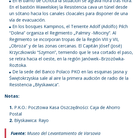
En el barrio de Ochota la situación se agrava hora tras hora.
En el bastión Wawelskiej la Resistencia cava un túnel desde
un sótano hacia los canales cloacales para disponer de una
vía de evacuación.
En los bosques Kampinos, el Teniente Adolf (Adolfo) Pilch
“Dolina” organiza el Regimiento „Palmiry -Młociny”. Al
Regimiento se incorporan tropas de la Región VIII y VII,
„Obroża” y de las zonas cercanas. El Capitán Jósef (José)
Krzyczkowski “Szymon”, temiendo que le sea cortado el paso,
se retira hacia el oeste, en la región Janówek–Brzozówka-
Roztoka.
De la sede del Banco Polaco PKO en las esquinas Jasna y
Świętokrzyskia sale al aire la primera audición de radio de la
Resistencia „Błyskawica”.
Notas:
P.K.O.: Pocztowa Kasa Oszczędności: Caja de Ahorro
Postal
Błyskawica: Rayo
Fuente:
Museo del Levantamiento de Varsovia