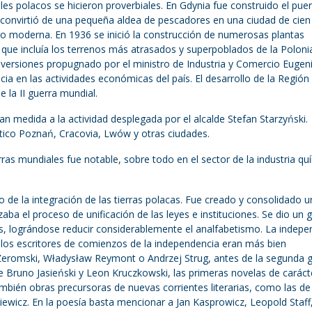
rriles polacos se hicieron proverbiales. En Gdynia fue construido el pu
 convirtió de una pequeña aldea de pescadores en una ciudad de cien
o moderna. En 1936 se inició la construcción de numerosas plantas
l, que incluía los terrenos más atrasados y superpoblados de la Poloni
nversiones propugnado por el ministro de Industria y Comercio Eugen
cia en las actividades económicas del país. El desarrollo de la Región
e la II guerra mundial.
n medida a la actividad desplegada por el alcalde Stefan Starzyński.
tico Poznań, Cracovia, Lwów y otras ciudades.
ras mundiales fue notable, sobre todo en el sector de la industria qu
so de la integración de las tierras polacas. Fue creado y consolidado u
el proceso de unificación de las leyes e instituciones. Se dio un 
es, lográndose reducir considerablemente el analfabetismo. La indepe
ien los escritores de comienzos de la independencia eran más bien
Żeromski, Władysław Reymont o Andrzej Strug, antes de la segunda 
e Bruno Jasieński y Leon Kruczkowski, las primeras novelas de caráct
bién obras precursoras de nuevas corrientes literarias, como las d
ewicz. En la poesía basta mencionar a Jan Kasprowicz, Leopold Staff,