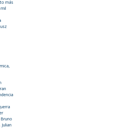
erto más
 mil
a
iusz
ímica,
n
gran
ndencia
guerra
er
e Bruno
 Julian