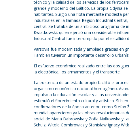
técnico y la calidad de los servicios de los ferroca
grande y moderno del Báltico. La propia Gdynia se
habitantes. Surgió una flota mercante modesta per
industriales en la llamada Región Industrial Centra
central. Se trataba de un ambicioso programa de i
Kwiatkowski, quien ejerció una considerable influen
Industrial Central fue interrumpido por el estallido d
Varsovia fue modernizada y ampliada gracias en gra
También tuvieron un importante desarrollo urbanís
El esfuerzo económico realizado entre las dos guer
la electrónica, los armamentos y el transporte.
La existencia de un estado propio facilitó el proce
organismo económico nacional homogéneo. Avanzaba 
impulso a la educación escolar y a las universidad
estimuló el florecimiento cultural y artístico. Si b
confirmadores de la época anterior, como Stefan 
mundial aparecieron ya las obras revolucionarias d
social de Maria Dąbrowska y Zofia Nałkowska y tam
Schulz, Witold Gombrowicz y Stanisław Ignacy Witki