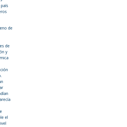
 país
eros
reno de
tes de
ón y
ómica
cción
.
un
ar
ndían
arecía
de
le el
ivel