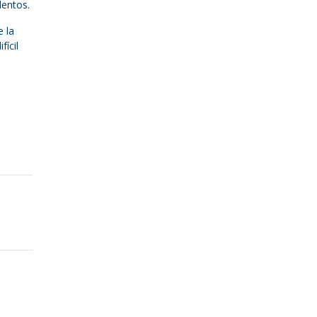
lentos.
e la
fícil