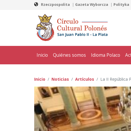
Rzeczpospolita
Gazeta Wyborcza
Polityka
Inicio
Quiénes somos
Idioma Polaco
Ac
Inicio
Noticias
Artículos
La II República 