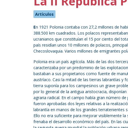
La II República 
Artículos
E
n 1921 Polonia contaba con 27,2 millones de habi
388.500 km cuadrados. Los polacos representaban l
ucranianos que constituían el 15 por ciento del tot
país residían unos 10 millones de polacos, principa
Checoslovaquia. Varios millones de emigrantes pol
Polonia era un país agrícola. Más de las dos tercer
caracterizaba por un predominio de las explotacio
bastaban a sus propietarios como fuente de manute
austríaco. Casi la mitad de las tierras labrantías y
tierra suponía para los campesinos un grave proble
por lo general de la antigua aristocracia, disponía
agraria radical. En el campo había gran número de 
fueron aprobadas dos leyes relativas a la realizació
labrantía en manos de los grandes terratenientes s
Ello no era suficiente para mejorar visiblemente la
frenaba el desarrollo económico del país. En las ci
la segunda guerra mundial la población urbana repr