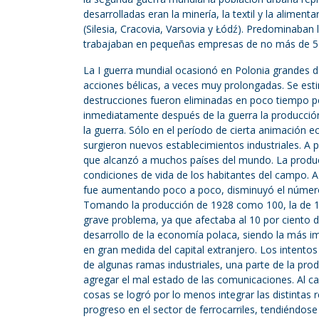
desarrolladas eran la minería, la textil y la aliment
(Silesia, Cracovia, Varsovia y Łódź). Predominaban 
trabajaban en pequeñas empresas de no más de 5 
La I guerra mundial ocasionó en Polonia grandes des
acciones bélicas, a veces muy prolongadas. Se esti
destrucciones fueron eliminadas en poco tiempo pe
inmediatamente después de la guerra la producción 
la guerra. Sólo en el período de cierta animación 
surgieron nuevos establecimientos industriales. A p
que alcanzó a muchos países del mundo. La producc
condiciones de vida de los habitantes del campo.
fue aumentando poco a poco, disminuyó el número 
Tomando la producción de 1928 como 100, la de 19
grave problema, ya que afectaba al 10 por ciento d
desarrollo de la economía polaca, siendo la más imp
en gran medida del capital extranjero. Los intento
de algunas ramas industriales, una parte de la pro
agregar el mal estado de las comunicaciones. Al c
cosas se logró por lo menos integrar las distinta
progreso en el sector de ferrocarriles, tendiéndose 