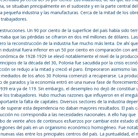
aria, se situaban principalmente en el sudoeste y en la parte central del
la pequeña industria y las manufacturas. Cerca de la mitad de los obr
trabajadores.
trucciones. Un 90 por ciento de la superficie del país había sido ter
maba que las pérdidas se cifraron en dos mil millones de dólares. Las
ro la reconstrucción de la industria fue mucho más lenta. De ahí que
industrial fuera inferior en un 50 por ciento en comparación con an
económica de 1928-1929 se elevó notablemente el nivel de la producci
rincipios de la década del 30, Polonia fue sacudida por la crisis econ
ión se redujo a la mitad y creció el paro. Empeoraron asimismo las
 A mediados de los años 30 Polonia comenzó a recuperarse. La produ
de parados y la economía entró en una nueva fase de florecimiento
39 era ya de 119. Sin embargo, el desempleo no dejó de constituir 
e los trabajadores. Hubo muchas razones que influyeron en el irregul
ortante la falta de capitales. Diversos sectores de la industria depe
s de superar esta dependencia no daban mayores resultados. El país c
ducción no correspondía a las necesidades nacionales. A ello hay que
abo de veinte años de continuos esfuerzos por cambiar este estado 
s regiones del país en un organismo económico homogéneo. Fue notab
nuevas vías entre los principales centros del país. La puntualidad, el n