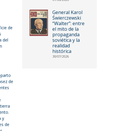
General Karol
Świerczewski
“Walter”: entre
icie de
el mito de la
s
propaganda
soviética y la
a del
realidad
en
histórica
30/07/2026
eparto
casez de
entes
e
tierra
ento.
a y
es de
ás