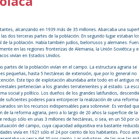
Polaca
tantes, alcanzando en 1939 más de 35 millones. Abarcaba una superf
as dos terceras partes de la población. En segundo lugar estaban lo
al de la población. Había también judíos, bielorrusos y alemanes. Fuer
lmente en las regiones fronterizas de Alemania, la Unión Soviética y 
acos vivían en Estados Unidos.
as partes de la población vivían en el campo. La estructura agraria se
nes pequeñas, hasta 5 hectáreas de extensión, que por lo general no
nción. Este tipo de explotación abundaba ante todo en el antiguo r
 forestales pertenecían a los grandes terratenientes y al estado. La es
ma social y político. Los dueños de los grandes latifundios, descendi
n de suficientes poderes para entorpecer la realización de una reforma
parados sin los recursos indispensables para sobrevivir. Es verdad qu
n de la reforma agraria, pero a lo largo de 20 años la superficie de la 
e redujo sólo en unas 3 millones de hectáreas, o sea, en un 50 por ci
 situación del campo, cuya capacidad adquisitiva era bastante reducid
udades vivía en 1921 sólo el 24 por ciento de los habitantes. Poco ant
esentaba ya cerca del 30 por ciento. Las industrias, de las que las m