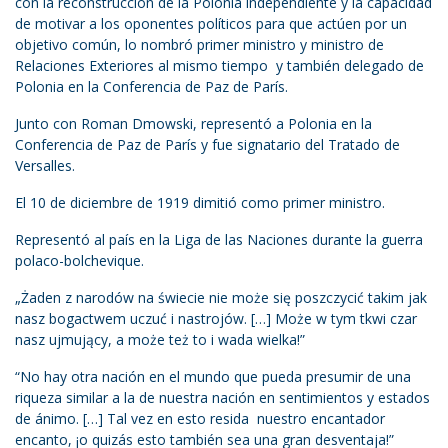
con la reconstrucción de la Polonia independiente y la capacidad
de motivar a los oponentes políticos para que actúen por un
objetivo común, lo nombró primer ministro y ministro de
Relaciones Exteriores al mismo tiempo y también delegado de
Polonia en la Conferencia de Paz de París.
Junto con Roman Dmowski, representó a Polonia en la
Conferencia de Paz de París y fue signatario del Tratado de
Versalles.
El 10 de diciembre de 1919 dimitió como primer ministro.
Representó al país en la Liga de las Naciones durante la guerra
polaco-bolchevique.
„Żaden z narodów na świecie nie może się poszczycić takim jak
nasz bogactwem uczuć i nastrojów. […] Może w tym tkwi czar
nasz ujmujący, a może też to i wada wielka!”
“No hay otra nación en el mundo que pueda presumir de una
riqueza similar a la de nuestra nación en sentimientos y estados
de ánimo. […] Tal vez en esto resida nuestro encantador
encanto, ¡o quizás esto también sea una gran desventaja!”