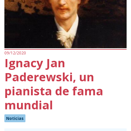
09/12/2020
Ignacy Jan
Paderewski, un
pianista de fama
mundial
Noticias