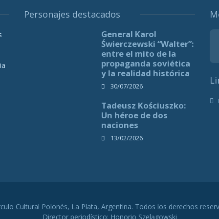
Personajes destacados
M
General Karol
s
Świerczewski “Walter”:
entre el mito de la
propaganda soviética
ia
y la realidad histórica
Li
30/07/2026
Tadeusz Kościuszko:
Un héroe de dos
naciones
13/02/2026
rculo Cultural Polonés, La Plata, Argentina. Todos los derechos reser
Director periodístico: Honorio Szelągowski