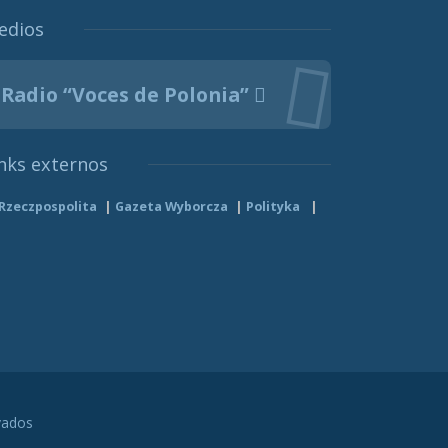
edios
Radio “Voces de Polonia”
nks externos
Rzeczpospolita
Gazeta Wyborcza
Polityka
vados