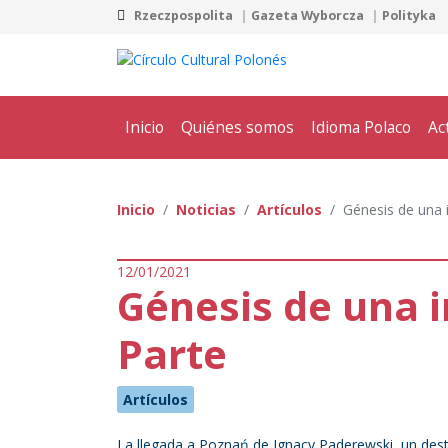
Rzeczpospolita
Gazeta Wyborcza
Polityka
Inicio
Quiénes somos
Idioma Polaco
Ac
Inicio
Noticias
Artículos
Génesis de una 
12/01/2021
Génesis de una 
Parte
Artículos
La llegada a Poznań de Ignacy Paderewski, un dest