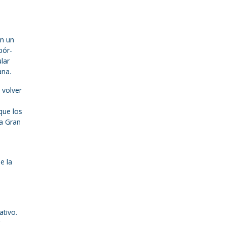
on un
bór-
lar
ana.
 volver
que los
la Gran
e la
ativo.