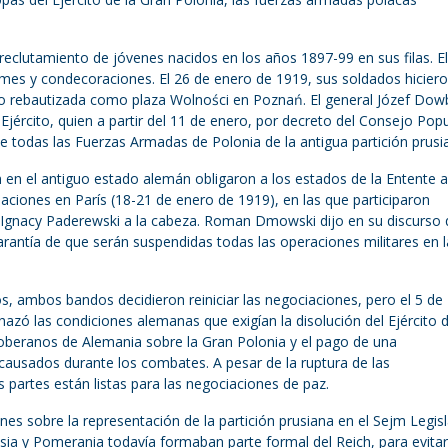
 reclutamiento de jóvenes nacidos en los años 1897-99 en sus filas. El
ormes y condecoraciones. El 26 de enero de 1919, sus soldados hicier
o rebautizada como plaza Wolności en Poznań. El general Józef Dow
Ejército, quien a partir del 11 de enero, por decreto del Consejo Popu
e todas las Fuerzas Armadas de Polonia de la antigua partición prusi
 en el antiguo estado alemán obligaron a los estados de la Entente a
aciones en París (18-21 de enero de 1919), en las que participaron
gnacy Paderewski a la cabeza. Roman Dmowski dijo en su discurso 
rantía de que serán suspendidas todas las operaciones militares en 
, ambos bandos decidieron reiniciar las negociaciones, pero el 5 de
hazó las condiciones alemanas que exigían la disolución del Ejército d
oberanos de Alemania sobre la Gran Polonia y el pago de una
usados ​​durante los combates. A pesar de la ruptura de las
partes están listas para las negociaciones de paz.
es sobre la representación de la partición prusiana en el Sejm Legisl
sia y Pomerania todavía formaban parte formal del Reich, para evitar