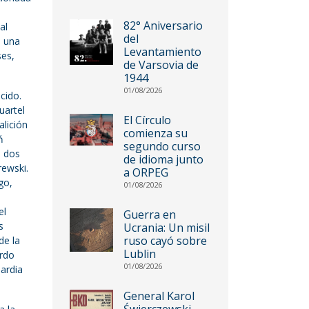
82° Aniversario
al
del
ó una
Levantamiento
ses,
de Varsovia de
1944
01/08/2026
cido.
uartel
El Círculo
alición
comienza su
ń
segundo curso
n dos
de idioma junto
rewski.
a ORPEG
go,
01/08/2026
el
Guerra en
s
Ucrania: Un misil
ruso cayó sobre
de la
Lublin
erdo
01/08/2026
ardia
General Karol
Świerczewski