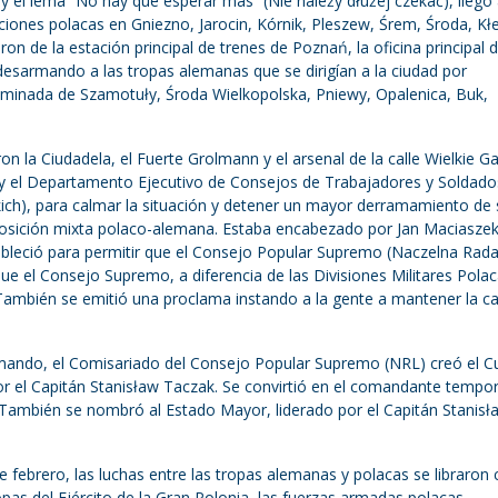
y el lema “No hay que esperar más” (Nie należy dłużej czekać), llegó 
aciones polacas en Gniezno, Jarocin, Kórnik, Pleszew, Śrem, Środa, Kł
n de la estación principal de trenes de Poznań, la oficina principal 
, desarmando a las tropas alemanas que se dirigían a la ciudad por
 eliminada de Szamotuły, Środa Wielkopolska, Pniewy, Opalenica, Buk,
n la Ciudadela, el Fuerte Grolmann y el arsenal de la calle Wielkie Ga
 y el Departamento Ejecutivo de Consejos de Trabajadores y Soldado
ich), para calmar la situación y detener un mayor derramamiento de
osición mixta polaco-alemana. Estaba encabezado por Jan Maciaszek
tableció para permitir que el Consejo Popular Supremo (Naczelna Rad
que el Consejo Supremo, a diferencia de las Divisiones Militares Pola
. También se emitió una proclama instando a la gente a mantener la c
mando, el Comisariado del Consejo Popular Supremo (NRL) creó el Cu
r el Capitán Stanisław Taczak. Se convirtió en el comandante tempor
 También se nombró al Estado Mayor, liderado por el Capitán Stanisł
 febrero, las luchas entre las tropas alemanas y polacas se libraron
ropas del Ejército de la Gran Polonia, las fuerzas armadas polacas