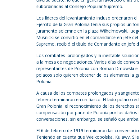
subordinadas al Consejo Popular Supremo.
Los líderes del levantamiento incluso ordenaron el
Ejército de la Gran Polonia tenía sus propios unif
juramento solemne en la plaza Wilhelmowski, lueg
Muśnicki se convirtió en el comandante en jefe del 
Supremo, recibió el título de Comandante en Jefe d
Los combates prolongados y la inestable situación
a la mesa de negociaciones. Varios días de convers
representantes de Polonia con Roman Dmowski e I
polacos solo quieren obtener de los alemanes la ga
Polonia.
A causa de los combates prolongados y sangrientos
febrero terminaron en un fiasco. El lado polaco rec
Gran Polonia, el reconocimiento de los derechos s
compensación por parte de Polonia por los daños ca
conversaciones, sin embargo, se señaló que ambas 
El 6 de febrero de 1919 terminaron las conversacion
Teniendo en cuenta que Wielkopolska, Kujawy, Sile