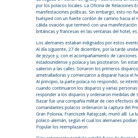
por los polacos locales. La Oficina de Relaciones Ex
manifestaciones políticas. Sin embargo, esto no fu
huésped con un fuerte cordón de camino hacia el Ho
cálida ovación que terminó con una manifestación
británicas y francesas en las ventanas del hotel, es
Los alemanes estaban indignados por estos evento
Al día siguiente, 27 de diciembre, por la tarde uni
de Jeżyce y, con el acompañamiento de canciones m
estadounidense y polaca y las pisotearon. Sin esta
salieron a las calles. Sonaron los primeros disparos
ametralladoras y comenzaron a disparar hacia el h
Al principio, la parte polaca no respondió, se inte
cuando continuaron los disparos y varias personas
responder a los disparos y ordenaron medidas de se
Bazar fue una compañía militar de cien efectivos 
comandantes polacos ordenaron la captura del Pres
Gran Polonia, Franciszek Ratajczak, murió allí. La 
polaco-alemán, según el cual los alemanes podían
Popular los reemplazaron.