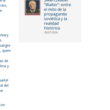
a la
“Walter”: entre
ecko,
el mito de la
de
propaganda
soviética y la
realidad
histórica
30/07/2026
rbary.
s
 sangre
, quien
a
cas de
alma y
artel
al del
aw
 con