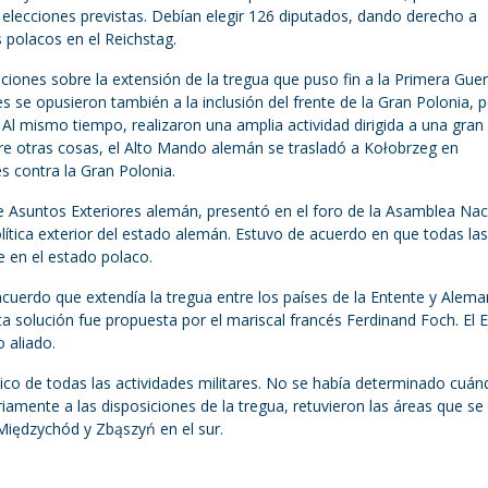
 elecciones previstas. Debían elegir 126 diputados, dando derecho a
s polacos en el Reichstag.
iones sobre la extensión de la tregua que puso fin a la Primera Guer
se opusieron también a la inclusión del frente de la Gran Polonia, 
 Al mismo tiempo, realizaron una amplia actividad dirigida a una gran
tre otras cosas, el Alto Mando alemán se trasladó a Kołobrzeg en
es contra la Gran Polonia.
de Asuntos Exteriores alemán, presentó en el foro de la Asamblea Nac
olítica exterior del estado alemán. Estuvo de acuerdo en que todas la
e en el estado polaco.
acuerdo que extendía la tregua entre los países de la Entente y Alema
ta solución fue propuesta por el mariscal francés Ferdinand Foch. El E
 aliado.
ático de todas las actividades militares. No se había determinado cuá
riamente a las disposiciones de la tregua, retuvieron las áreas que se
Międzychód y Zbąszyń en el sur.