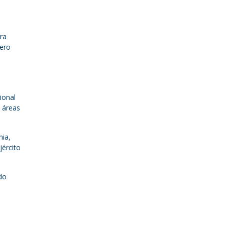
ra
pero
ional
s áreas
nia,
jército
ndo