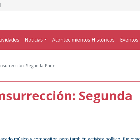
tividades
Noticias
Acontecimientos Históricos
Eventos
insurrección: Segunda Parte
insurrección: Segunda
acado músico y compositor, pero también activista político, fue ova