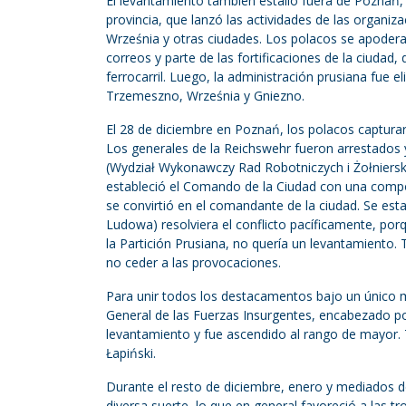
El levantamiento también estalló fuera de Poznań, 
provincia, que lanzó las actividades de las organiz
Września y otras ciudades. Los polacos se apoderaro
correos y parte de las fortificaciones de la ciudad
ferrocarril. Luego, la administración prusiana fue
Trzemeszno, Września y Gniezno.
El 28 de diciembre en Poznań, los polacos capturaro
Los generales de la Reichswehr fueron arrestados
(Wydział Wykonawczy Rad Robotniczych i Żołniersk
estableció el Comando de la Ciudad con una comp
se convirtió en el comandante de la ciudad. Se es
Ludowa) resolviera el conflicto pacíficamente, por
la Partición Prusiana, no quería un levantamiento
no ceder a las provocaciones.
Para unir todos los destacamentos bajo un único 
General de las Fuerzas Insurgentes, encabezado po
levantamiento y fue ascendido al rango de mayor.
Łapiński.
Durante el resto de diciembre, enero y mediados de
diversa suerte, lo que en general favoreció a las t