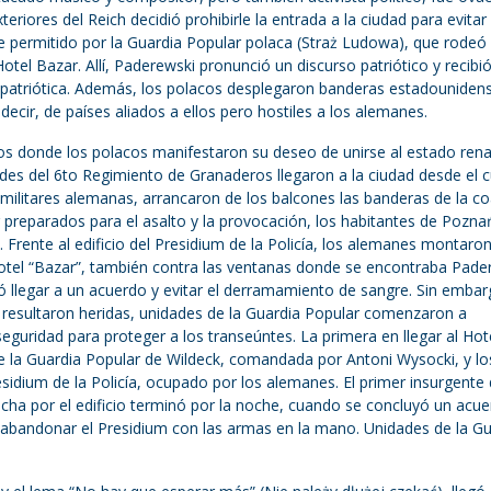
teriores del Reich decidió prohibirle la entrada a la ciudad para evitar
e permitido por la Guardia Popular polaca (Straż Ludowa), que rodeó 
tel Bazar. Allí, Paderewski pronunció un discurso patriótico y recibi
 patriótica. Además, los polacos desplegaron banderas estadouniden
 decir, de países aliados a ellos pero hostiles a los alemanes.
s donde los polacos manifestaron su deseo de unirse al estado rena
dades del 6to Regimiento de Granaderos llegaron a la ciudad desde el c
ilitares alemanas, arrancaron de los balcones las banderas de la co
r preparados para el asalto y la provocación, los habitantes de Pozna
. Frente al edificio del Presidium de la Policía, los alemanes montaro
otel “Bazar”, también contra las ventanas donde se encontraba Pade
ntó llegar a un acuerdo y evitar el derramamiento de sangre. Sin embar
 resultaron heridas, unidades de la Guardia Popular comenzaron a
guridad para proteger a los transeúntes. La primera en llegar al Hot
de la Guardia Popular de Wildeck, comandada por Antoni Wysocki, y lo
idium de la Policía, ocupado por los alemanes. El primer insurgente 
lucha por el edificio terminó por la noche, cuando se concluyó un acu
 abandonar el Presidium con las armas en la mano. Unidades de la Gu