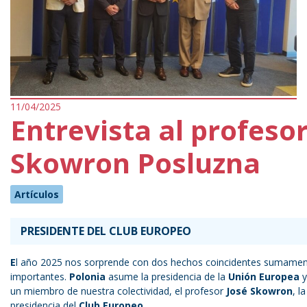
11/04/2025
Entrevista al profeso
Skowron Posluzna
Artículos
PRESIDENTE DEL CLUB EUROPEO
E
l año 2025 nos sorprende con dos hechos coincidentes sumame
importantes.
Polonia
asume la presidencia de la
Unión Europea
y
un miembro de nuestra colectividad, el profesor
José Skowron
, la
presidencia del
Club Europeo
.