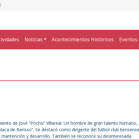
tividades
Noticias
Acontecimientos Históricos
Eventos
cimiento de José “Pocho” Villareal. Un hombre de gran talento humano
olaca de Berisso”. Se destacó como dirigente del futbol club berisense
 mantención y desarrollo. También se reconoce su desinteresada