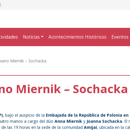
tividades
Noticias
Acontecimientos Históricos
Eventos
piano Miernik – Sochacka
ano Miernik – Sochacka
P)
, bajo el auspicio de la
Embajada de la República de Polonia
en
cuatro manos a cargo del dúo
Anna Miernik
y
Joanna Sochacka
. El
r de las 19 horas en la sede de la comunidad
Amijai
, ubicada en la cal