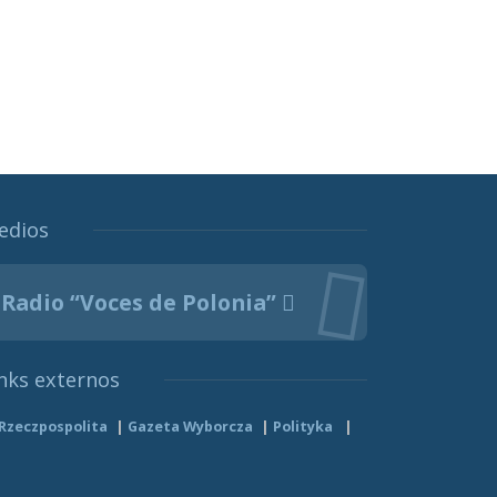
edios
Radio “Voces de Polonia”
nks externos
Rzeczpospolita
Gazeta Wyborcza
Polityka