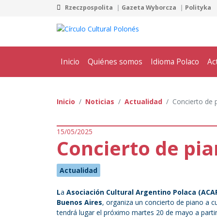
Rzeczpospolita
Gazeta Wyborcza
Polityka
Inicio
Quiénes somos
Idioma Polaco
Ac
Inicio
Noticias
Actualidad
Concierto de 
15/05/2025
Concierto de pi
Actualidad
L
a
Asociación Cultural Argentino Polaca
(ACA
Buenos Aires
, organiza un concierto de piano a 
tendrá lugar el próximo martes 20 de mayo a parti