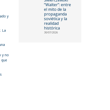
“Walter”: entre
el mito de la
propaganda
tado y
soviética y la
realidad
histórica
. La
30/07/2026
una
o y no
s que
os