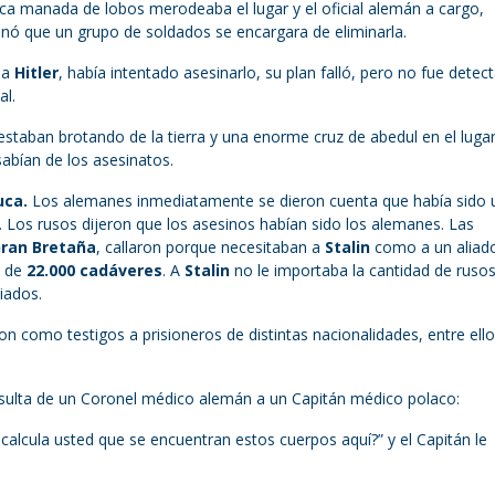
sca manada de lobos merodeaba el lugar y el oficial alemán a cargo,
enó que un grupo de soldados se encargara de eliminarla.
 a
Hitler
, había intentado asesinarlo, su plan falló, pero no fue detec
al.
estaban brotando de la tierra y una enorme cruz de abedul en el lugar
abían de los asesinatos.
uca.
Los alemanes inmediatamente se dieron cuenta que había sido 
 Los rusos dijeron que los asesinos habían sido los alemanes. Las
ran Bretaña
, callaron porque necesitaban a
Stalin
como a un aliad
a de
22.000 cadáveres
. A
Stalin
no le importaba la cantidad de ruso
iados.
n como testigos a prisioneros de distintas nacionalidades, entre ell
nsulta de un Coronel médico alemán a un Capitán médico polaco:
calcula usted que se encuentran estos cuerpos aquí?” y el Capitán le