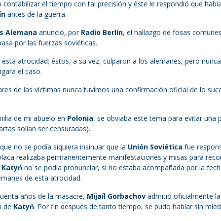
contabilizar el tiempo con tal precisión y éste le respondió que habí
ín
antes de la guerra.
as Alemana
anunció, por
Radio Berlín
, el hallazgo de fosas comune
asa por las fuerzas soviéticas.
e esta atrocidad; éstos, a su vez, culparon a los alemanes, pero nunca
igara el caso.
ares de las víctimas nunca tuvimos una confirmación oficial de lo suc
ilia de mi abuelo en
Polonia
, se obviaba este tema para evitar una 
artas solían ser censuradas).
rque no se podía siquiera insinuar que la
Unión Soviética
fue respon
 polaca realizaba permanentemente manifestaciones y misas para reco
a
Katyń
no se podía pronunciar, si no estaba acompañada por la fech
emanes de esta atrocidad.
incuenta años de la masacre,
Mijaíl Gorbachov
admitió oficialmente la
n de
Katyń
. Por fin después de tanto tiempo, se pudo hablar sin mie