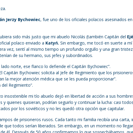
eza.
án Jerzy Bychowiec
, fue uno de los oficiales polacos asesinados en
hubiera sido más justo que mi abuelo Nicolás (también Capitán del
Ej
oficial polaco enviado a
Katyń.
Sin embargo, me tocó en suerte a mí
ra vez, sentí al mismo tiempo un profundo orgullo y una gran tristez
tenían de su hermano, sus jefes y subordinados.
 lado norte, ese flanco lo defiende el Capitán Bychowiec”.
l Capitán Bychowiec solicita al Jefe de Regimiento que los prisionero
ban la mejor atención médica que se les pueda proporcionar”.
 del Regimiento”.
o insostenible mi tío abuelo dejó en libertad de acción a sus hombre
y quienes quisieran, podrían seguirlo y continuar la lucha: casi todo
dos por los soviéticos y no les quedó otra opción que capitular.
campos de prisioneros rusos. Cada tanto mi familia recibía una carta, 
 de que todos serían liberados. Sin embargo, en un momento no llega
 de él. Después de 50 años confirmamos lo que sospechábamos, qu