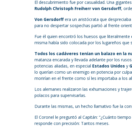
El descubrimiento fue por casualidad. Una gigante
Rudolph Christoph Freiherr von Gersdorff
, ord
Von Gersdorff
era un aristócrata que despreciaba
para no despertar sospechas partió al frente orient
Fue él quien encontró los huesos que literalmente 
misma había sido colocada por los lugareños que s
Todos los cadáveres tenían un balazo en la n
matanza encarada y llevada adelante por los rusos.
potencias aliadas, en especial
Estados Unidos
y
G
lo querían como un enemigo en potencia por culp
morirían en el frente como sí les importaba a los al
Los alemanes realizaron las exhumaciones y trajero
polacos para supervisarlas.
Durante las mismas, un hecho llamativo fue la co
El Coronel le preguntó al Capitán: “¿Cuánto tiempo 
responde con precisión: Tantos meses.