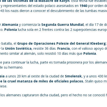
o de las Víctimas de la Masacre de Katyń
. Esta fecha fue estable
s y representantes del estado polaco asesinados en
1940
por orden d
 1943 los nazis dieron a conocer el descubrimiento de las tumbas masi
or
Alemania
y comienza la
Segunda Guerra Mundial
, el día 17 de d
co.
Polonia
lucha sola en 2 frentes contra las 2 superpotencias euro
 batalla, el
Grupo de Operaciones Polesie del General Kleeberg
 la
Unión Soviética
, resiste 36 días.
Francia
, con el valioso apoyo d
nto similar al alemán, solo resistió 10 días más que
Polonia
.
e para continuar la lucha, parte es tomada prisionera por los aleman
 de su hermano.
sia
a unos 20 km al oeste de la ciudad de
Smolensk
, y a unos 430 k
e la cruel matanza de miles de oficiales polacos.
Stalin quiso m
iese.
los alemanes capturaron dicha ciudad, pero el hecho no se conoció 