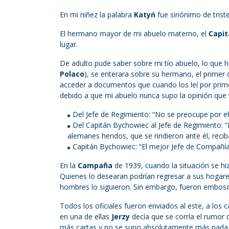
En mi niñez la palabra
Katyń
fue sinónimo de trist
El hermano mayor de mi abuelo materno, el
Capit
lugar.
De adulto pude saber sobre mi tío abuelo, lo que 
Polaco
), se enterara sobre su hermano, el primer 
acceder a documentos que cuando los leí por prime
debido a que mi abuelo nunca supo la opinión que 
Del Jefe de Regimiento: “No se preocupe por el
Del Capitán Bychowiec al Jefe de Regimiento: “E
alemanes heridos, que se rindieron ante él, reci
Capitán Bychowiec: “El mejor Jefe de Compañía
En la
Campaña
de 1939, cuando la situación se hiz
Quienes lo desearan podrían regresar a sus hogares 
hombres lo siguieron. Sin embargo, fueron embosca
Todos los oficiales fueron enviados al este, a los 
en una de ellas
Jerzy
decía que se corría el rumor
más cartas y no se supo absolutamente más nada