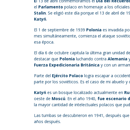
E
l 13 de abril conmemoramos el
Día del Recuerd
el
Parlamento
polaco en homenaje a los oficiale
Stalin
. Se eligió este día porque el 13 de abril de
Katyń
.
El 1 de septiembre de 1939
Polonia
es invadida p
mes simultáneamente, comienza el ataque soviéti
esa época.
El día 6 de octubre capitula la última gran unidad de
destacar que
Polonia
luchando contra
Alemania
y
Fuerza Expedicionaria Británica
y con un armame
Parte del
Ejército Polaco
logra escapar a occident
parte por los soviéticos. Es el caso de mi abuelo y
Katyń
es un bosque localizado actualmente en
Ru
oeste de
Moscú
. En el año 1940,
fue escenario d
la mayor cantidad de intelectuales polacos que pud
Las tumbas se descubrieron en 1941, después que 
años después.