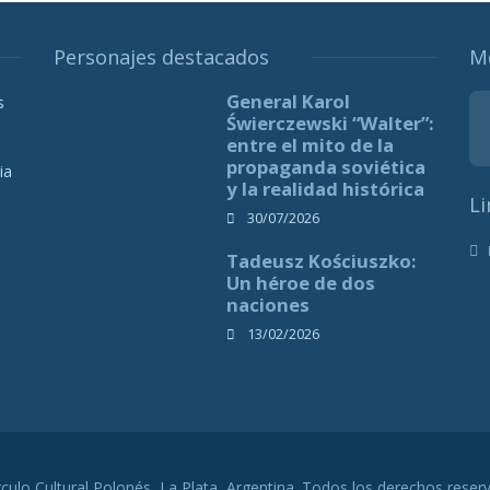
Personajes destacados
M
General Karol
s
Świerczewski “Walter”:
entre el mito de la
propaganda soviética
ia
y la realidad histórica
Li
30/07/2026
Tadeusz Kościuszko:
Un héroe de dos
naciones
13/02/2026
rculo Cultural Polonés, La Plata, Argentina. Todos los derechos reser