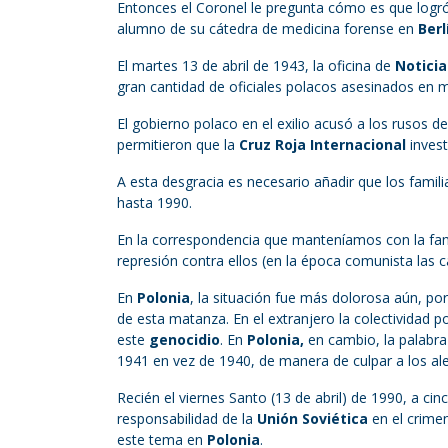
Entonces el Coronel le pregunta cómo es que logró 
alumno de su cátedra de medicina forense en
Berl
El martes 13 de abril de 1943, la oficina de
Notici
gran cantidad de oficiales polacos asesinados en m
El gobierno polaco en el exilio acusó a los rusos d
permitieron que la
Cruz Roja Internacional
invest
A esta desgracia es necesario añadir que los famili
hasta 1990.
En la correspondencia que manteníamos con la fam
represión contra ellos (en la época comunista las c
En
Polonia
, la situación fue más dolorosa aún, po
de esta matanza. En el extranjero la colectividad
este
genocidio
. En
Polonia,
en cambio, la palabr
1941 en vez de 1940, de manera de culpar a los al
Recién el viernes Santo (13 de abril) de 1990, a c
responsabilidad de la
Unión Soviética
en el crime
este tema en
Polonia
.