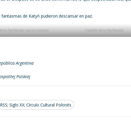
os fantasmas de Katyń pudieron descansar en paz.
Jerzy Bychowiec con su esposa
Capitán Jerzy Bychowiec
República Argentina
spolitej Polskiej
SS; Siglo XX; Círculo Cultural Polonés