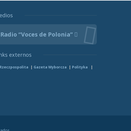
edios
Radio “Voces de Polonia”
nks externos
Rzeczpospolita
Gazeta Wyborcza
Polityka
vados