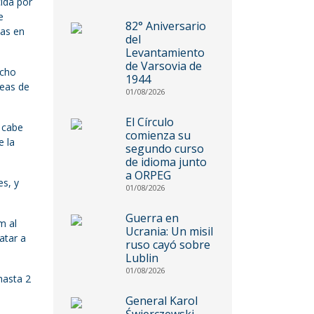
cida por
e
82° Aniversario
vas en
del
Levantamiento
de Varsovia de
icho
1944
peas de
01/08/2026
El Círculo
; cabe
comienza su
e la
segundo curso
de idioma junto
a ORPEG
es, y
01/08/2026
Guerra en
m al
Ucrania: Un misil
atar a
ruso cayó sobre
Lublin
01/08/2026
hasta 2
General Karol
Świerczewski