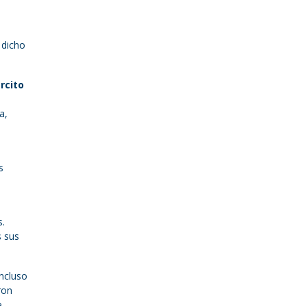
 dicho
ército
a,
s
s.
s sus
incluso
ron
e