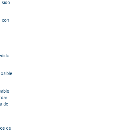
a sido
s con
edido
posible
sable
rdar
a de
dos de