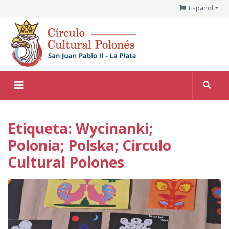
Español
Etiqueta: Wycinanki;
Polonia; Polska; Circulo
Cultural Polones