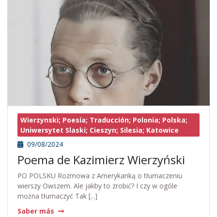
Wierzynski; Poesía; Traducción; Polonia; Polska;
Uniwersytet Slaski; Cieszyn; Silesia; Katowice
09/08/2024
Poema de Kazimierz Wierzyński
PO POLSKU Rozmowa z Amerykanką o tłumaczeniu
wierszy Owszem. Ale jakby to zrobić? I czy w ogóle
można tłumaczyć Tak [...]
Saber más