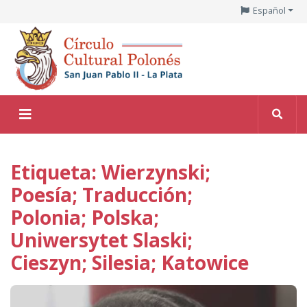
Español
Etiqueta: Wierzynski;
Poesía; Traducción;
Polonia; Polska;
Uniwersytet Slaski;
Cieszyn; Silesia; Katowice