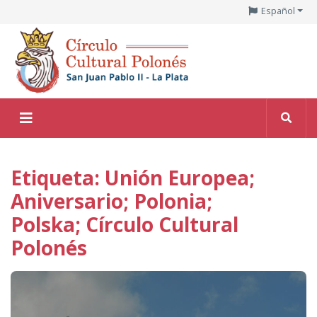
Español
Etiqueta: Unión Europea;
Aniversario; Polonia;
Polska; Círculo Cultural
Polonés