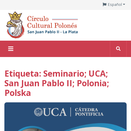
Español
Etiqueta: Seminario; UCA;
San Juan Pablo II; Polonia;
Polska