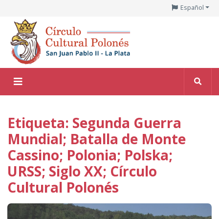
Español
Etiqueta: Segunda Guerra
Mundial; Batalla de Monte
Cassino; Polonia; Polska;
URSS; Siglo XX; Círculo
Cultural Polonés