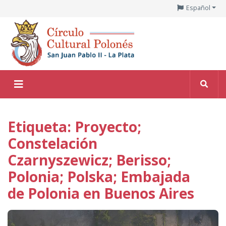
Español
Etiqueta: Proyecto;
Constelación
Czarnyszewicz; Berisso;
Polonia; Polska; Embajada
de Polonia en Buenos Aires