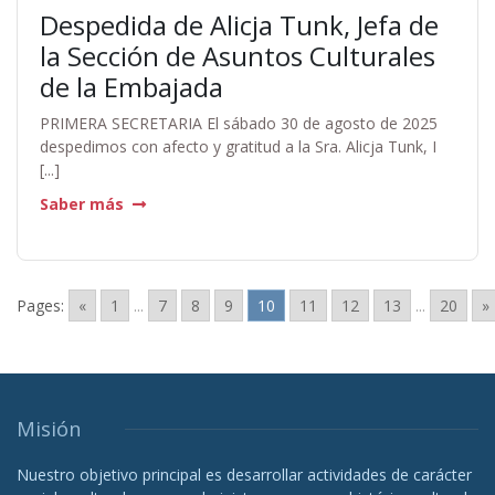
Despedida de Alicja Tunk, Jefa de
la Sección de Asuntos Culturales
de la Embajada
PRIMERA SECRETARIA El sábado 30 de agosto de 2025
despedimos con afecto y gratitud a la Sra. Alicja Tunk, I
[...]
Saber más
Pages:
«
1
...
7
8
9
10
11
12
13
...
20
»
Misión
Nuestro objetivo principal es desarrollar actividades de carácter