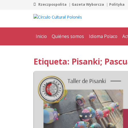
Rzeczpospolita
Gazeta Wyborcza
Polityka
Inicio
Quiénes somos
Idioma Polaco
Ac
Etiqueta: Pisanki; Pascu