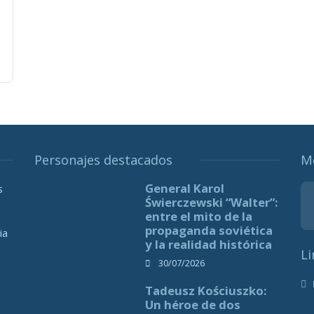
Personajes destacados
M
General Karol
s
Świerczewski “Walter”:
entre el mito de la
propaganda soviética
ia
y la realidad histórica
Li
30/07/2026
Tadeusz Kościuszko:
Un héroe de dos