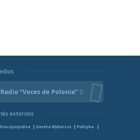
edios
Radio “Voces de Polonia”
nks externos
Rzeczpospolita
Gazeta Wyborcza
Polityka