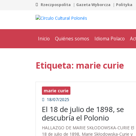
Rzeczpospolita
Gazeta Wyborcza
Polityka
Inicio
Quiénes somos
Idioma Polaco
Ac
Etiqueta: marie curie
marie curie
18/07/2025
El 18 de julio de 1898, se
descubría el Polonio
HALLAZGO DE MARIE SKŁODOWSKA-CURIE El
18 de julio de 1898, Marie Skłodowska-Curie y