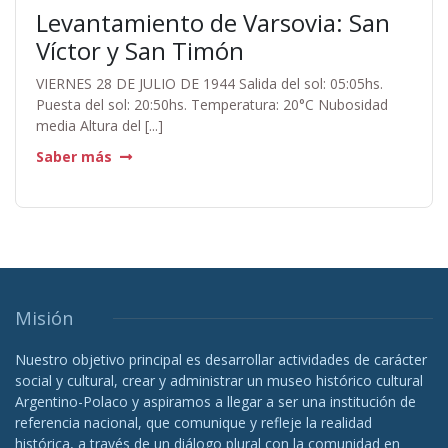
Levantamiento de Varsovia: San
Víctor y San Timón
VIERNES 28 DE JULIO DE 1944 Salida del sol: 05:05hs.
Puesta del sol: 20:50hs. Temperatura: 20°C Nubosidad
media Altura del [...]
Saber más
Misión
Nuestro objetivo principal es desarrollar actividades de carácter
social y cultural, crear y administrar un museo histórico cultural
Argentino-Polaco y aspiramos a llegar a ser una institución de
referencia nacional, que comunique y refleje la realidad
histórica, a través de un diálogo plural con la comunidad en