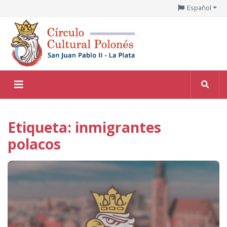
Español
Etiqueta: inmigrantes
polacos