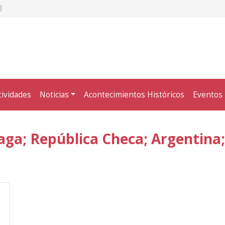
tividades
Noticias
Acontecimientos Históricos
Eventos
aga; República Checa; Argentina;