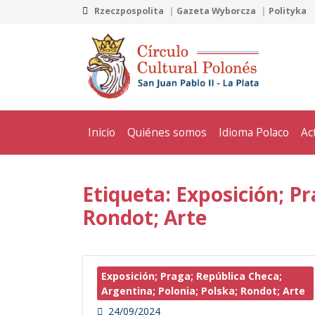
Rzeczpospolita
Gazeta Wyborcza
Polityka
Inicio
Quiénes somos
Idioma Polaco
Ac
Etiqueta: Exposición; Pr
Rondot; Arte
Exposición; Praga; República Checa;
Argentina; Polonia; Polska; Rondot; Arte
24/09/2024