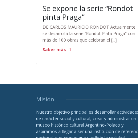
Se expone la serie “Rondot
pinta Praga”
DE CARLOS MAURICIO RONDOT Actualmente
se desarrolla la serie ‘’Rondot Pinta Praga” con
más de 100 obras que celebran el [...]
Saber más
Misión
Nuestro objetivo principal es desarrollar actividade
de carácter social y cultural, crear y administrar un
museo histórico cultural Argentino-Polaco y
aspiramos a llegar a ser una institución de referenc
nacional, que comunique y refleje la realidad