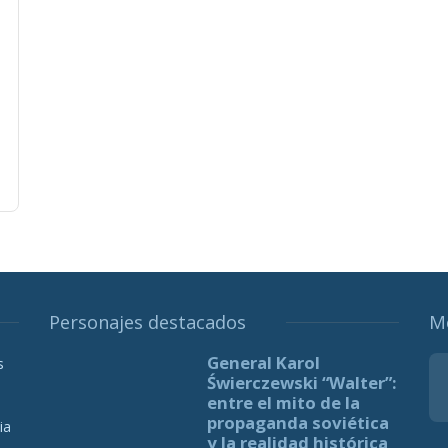
Personajes destacados
M
General Karol
s
Świerczewski “Walter”:
entre el mito de la
propaganda soviética
ia
y la realidad histórica