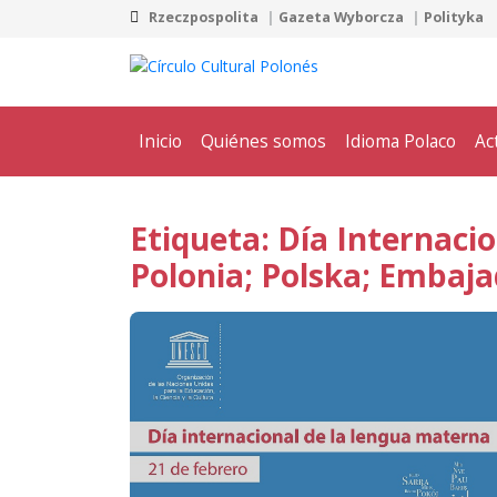
Rzeczpospolita
Gazeta Wyborcza
Polityka
Inicio
Quiénes somos
Idioma Polaco
Ac
Etiqueta: Día Internac
Polonia; Polska; Embaja