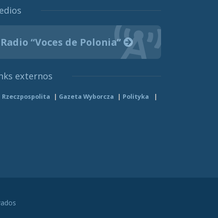
edios
Radio “Voces de Polonia”
nks externos
Rzeczpospolita
Gazeta Wyborcza
Polityka
vados