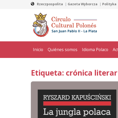
Rzeczpospolita
Gazeta Wyborcza
Polityka
Inicio
Quiénes somos
Idioma Polaco
Ac
Etiqueta: crónica literar