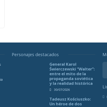
Personajes destacados
M
General Karol
s
Świerczewski “Walter”:
entre el mito de la
propaganda soviética
ia
y la realidad histórica
Li
30/07/2026
Tadeusz Kościuszko:
Un héroe de dos