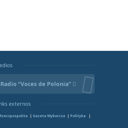
edios
Radio “Voces de Polonia”
nks externos
Rzeczpospolita
Gazeta Wyborcza
Polityka