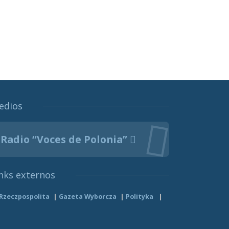
edios
Radio “Voces de Polonia”
nks externos
Rzeczpospolita
Gazeta Wyborcza
Polityka