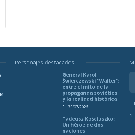
Personajes destacados
M
General Karol
s
Świerczewski “Walter”:
entre el mito de la
propaganda soviética
ia
y la realidad histórica
Li
30/07/2026
Tadeusz Kościuszko:
Un héroe de dos
naciones