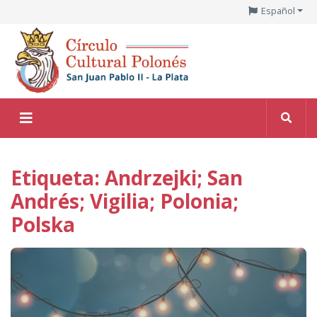
Español
Etiqueta: Andrzejki; San
Andrés; Vigilia; Polonia;
Polska