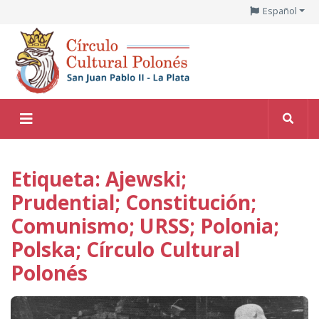
Español
Etiqueta: Ajewski;
Prudential; Constitución;
Comunismo; URSS; Polonia;
Polska; Círculo Cultural
Polonés