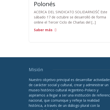
Polonés
ACERCA DEL SINDICATO SOLIDARNOŚĆ Este
sábado 17 de octubre se desarrolló de forma
online el Tercer Ciclo de Charlas del [...]
Saber más
Misión
Nuestro objetivo principal es desarrollar actividade
de carácter social y cultural, crear y administrar un
museo histórico cultural Argentino-Polaco y
aspiramos a llegar a ser una institución de referenc
nacional, que comunique y refleje la realidad
histórica, a través de un diálogo plural con la