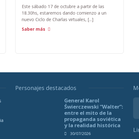
Este sábado 17 de octubre a partir de las
18.30hs, estaremos dando comienzo a un
nuevo Ciclo de Charlas virtuales, [...]
Saber más
Personajes destacados
M
General Karol
s
Świerczewski “Walter”:
entre el mito de la
propaganda soviética
ia
y la realidad histórica
Li
30/07/2026