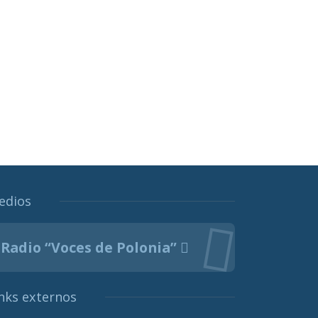
edios
Radio “Voces de Polonia”
nks externos