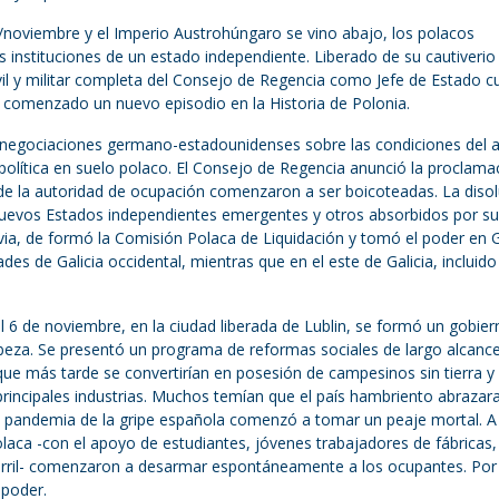
/noviembre y el Imperio Austrohúngaro se vino abajo, los polacos
 instituciones de un estado independiente. Liberado de su cautiverio
civil y militar completa del Consejo de Regencia como Jefe de Estado 
a comenzado un nuevo episodio en la Historia de Polonia.
as negociaciones germano-estadounidenses sobre las condiciones del a
olítica en suelo polaco. El Consejo de Regencia anunció la proclama
 de la autoridad de ocupación comenzaron a ser boicoteadas. La diso
nuevos Estados independientes emergentes y otros absorbidos por s
via, de formó la Comisión Polaca de Liquidación y tomó el poder en Ga
es de Galicia occidental, mientras que en el este de Galicia, incluido 
del 6 de noviembre, en la ciudad liberada de Lublin, se formó un gobie
cabeza. Se presentó un programa de reformas sociales de largo alcanc
 (que más tarde se convertirían en posesión de campesinos sin tierra y
principales industrias. Muchos temían que el país hambriento abrazara
La pandemia de la gripe española comenzó a tomar un peaje mortal. A 
laca -con el apoyo de estudiantes, jóvenes trabajadores de fábricas,
arril- comenzaron a desarmar espontáneamente a los ocupantes. Por
 poder.