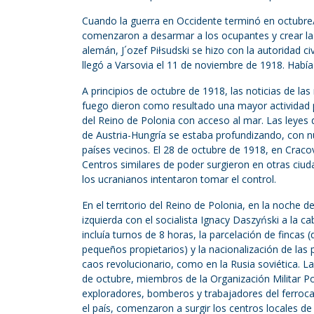
Cuando la guerra en Occidente terminó en octubre
comenzaron a desarmar a los ocupantes y crear las
alemán, J´ozef Piłsudski se hizo con la autoridad 
llegó a Varsovia el 11 de noviembre de 1918. Habí
A principios de octubre de 1918, las noticias de l
fuego dieron como resultado una mayor actividad p
del Reino de Polonia con acceso al mar. Las leyes
de Austria-Hungría se estaba profundizando, con 
países vecinos. El 28 de octubre de 1918, en Craco
Centros similares de poder surgieron en otras ciudad
los ucranianos intentaron tomar el control.
En el territorio del Reino de Polonia, en la noche 
izquierda con el socialista Ignacy Daszyński a la 
incluía turnos de 8 horas, la parcelación de fincas
pequeños propietarios) y la nacionalización de las 
caos revolucionario, como en la Rusia soviética. 
de octubre, miembros de la Organización Militar Po
exploradores, bomberos y trabajadores del ferroc
el país, comenzaron a surgir los centros locales de