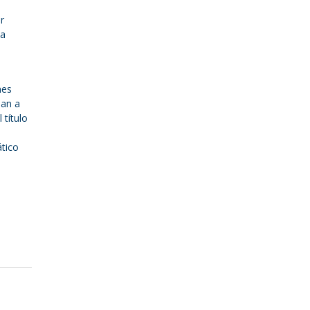
r
ta
nes
ban a
 título
ático