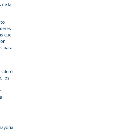
 de la
sto
oderes
as que
son
es para
nsideró
, los
e
la
mayoría