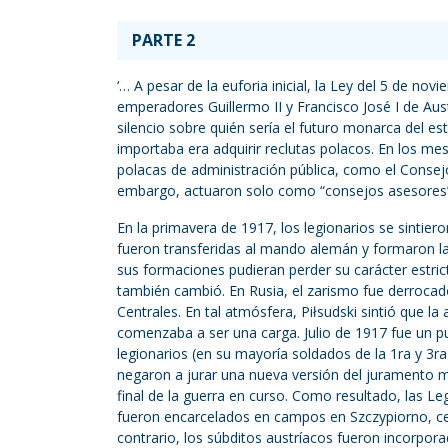
PARTE 2
‘… A pesar de la euforia inicial, la Ley del 5 de n
emperadores Guillermo II y Francisco José I de Aus
silencio sobre quién sería el futuro monarca del es
importaba era adquirir reclutas polacos. En los mes
polacas de administración pública, como el Consejo
embargo, actuaron solo como “consejos asesores”
En la primavera de 1917, los legionarios se sintie
fueron transferidas al mando alemán y formaron la
sus formaciones pudieran perder su carácter estric
también cambió. En Rusia, el zarismo fue derrocad
Centrales. En tal atmósfera, Piłsudski sintió que l
comenzaba a ser una carga. Julio de 1917 fue un punt
legionarios (en su mayoría soldados de la 1ra y 3ra
negaron a jurar una nueva versión del juramento mi
final de la guerra en curso. Como resultado, las Le
fueron encarcelados en campos en Szczypiorno, ce
contrario, los súbditos austríacos fueron incorpora