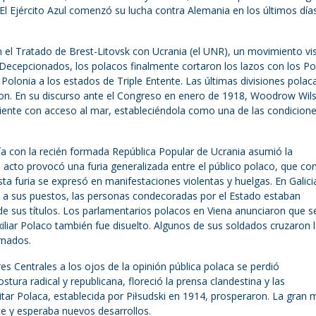
. El Ejército Azul comenzó su lucha contra Alemania en los últimos días
n el Tratado de Brest-Litovsk con Ucrania (el UNR), un movimiento vi
 Decepcionados, los polacos finalmente cortaron los lazos con los P
Polonia a los estados de Triple Entente. Las últimas divisiones polac
eron. En su discurso ante el Congreso en enero de 1918, Woodrow Wil
iente con acceso al mar, estableciéndola como una de las condicion
ía con la recién formada República Popular de Ucrania asumió la
 acto provocó una furia generalizada entre el público polaco, que co
a furia se expresó en manifestaciones violentas y huelgas. En Galicia
n a sus puestos, las personas condecoradas por el Estado estaban
de sus títulos. Los parlamentarios polacos en Viena anunciaron que s
uxiliar Polaco también fue disuelto. Algunos de sus soldados cruzaron 
rnados.
s Centrales a los ojos de la opinión pública polaca se perdió
tura radical y republicana, floreció la prensa clandestina y las
tar Polaca, establecida por Piłsudski en 1914, prosperaron. La gran 
te y esperaba nuevos desarrollos.