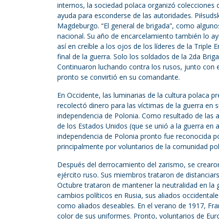
internos, la sociedad polaca organizó colecciones 
ayuda para esconderse de las autoridades. Piłsudski
Magdeburgo. “El general de brigada”, como algunos 
nacional. Su año de encarcelamiento también lo ayu
así en creíble a los ojos de los líderes de la Trip
final de la guerra. Solo los soldados de la 2da Brig
Continuaron luchando contra los rusos, junto con e
pronto se convirtió en su comandante.
En Occidente, las luminarias de la cultura polaca 
recolectó dinero para las víctimas de la guerra en s
independencia de Polonia. Como resultado de las 
de los Estados Unidos (que se unió a la guerra en
independencia de Polonia pronto fue reconocida por
principalmente por voluntarios de la comunidad pola
Después del derrocamiento del zarismo, se crearo
ejército ruso. Sus miembros trataron de distanciar
Octubre trataron de mantener la neutralidad en la 
cambios políticos en Rusia, sus aliados occidentale
como aliados deseables. En el verano de 1917, Fran
color de sus uniformes. Pronto, voluntarios de Eu