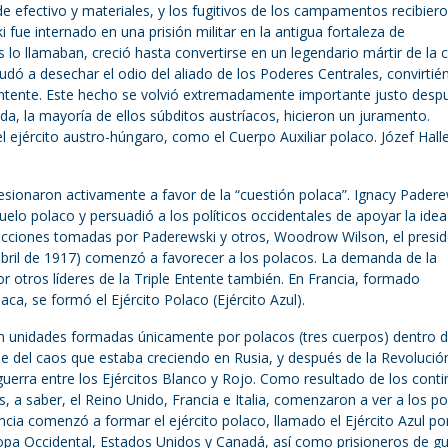
de efectivo y materiales, y los fugitivos de los campamentos recibier
 fue internado en una prisión militar en la antigua fortaleza de
lo llamaban, creció hasta convertirse en un legendario mártir de la 
dó a desechar el odio del aliado de los Poderes Centrales, convirti
le Entente. Este hecho se volvió extremadamente importante justo desp
ada, la mayoría de ellos súbditos austríacos, hicieron un juramento.
l ejército austro-húngaro, como el Cuerpo Auxiliar polaco. Józef Hall
presionaron activamente a favor de la “cuestión polaca”. Ignacy Pader
uelo polaco y persuadió a los políticos occidentales de apoyar la idea
acciones tomadas por Paderewski y otros, Woodrow Wilson, el presi
 abril de 1917) comenzó a favorecer a los polacos. La demanda de la
 otros líderes de la Triple Entente también. En Francia, formado
ca, se formó el Ejército Polaco (Ejército Azul).
n unidades formadas únicamente por polacos (tres cuerpos) dentro d
se del caos que estaba creciendo en Rusia, y después de la Revolució
guerra entre los Ejércitos Blanco y Rojo. Como resultado de los cont
s, a saber, el Reino Unido, Francia e Italia, comenzaron a ver a los p
cia comenzó a formar el ejército polaco, llamado el Ejército Azul por
ropa Occidental, Estados Unidos y Canadá, así como prisioneros de g