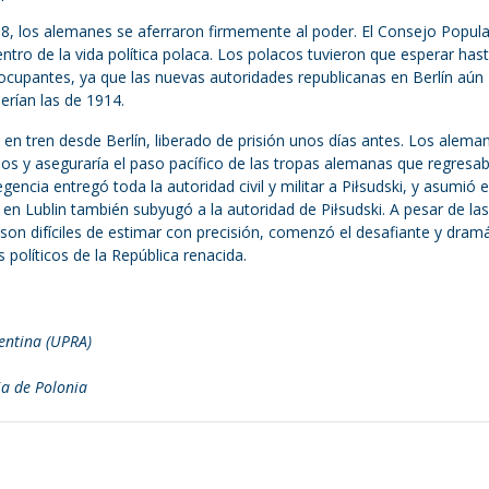
918, los alemanes se aferraron firmemente al poder. El Consejo Popula
ntro de la vida política polaca. Los polacos tuvieron que esperar has
ocupantes, ya que las nuevas autoridades republicanas en Berlín aún
erían las de 1914.
a en tren desde Berlín, liberado de prisión unos días antes. Los alema
aos y aseguraría el paso pacífico de las tropas alemanas que regresa
encia entregó toda la autoridad civil y militar a Piłsudski, y asumió el
 en Lublin también subyugó a la autoridad de Piłsudski. A pesar de las
on difíciles de estimar con precisión, comenzó el desafiante y dram
 políticos de la República renacida.
entina (UPRA)
ia de Polonia