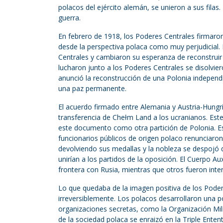
polacos del ejército alemán, se unieron a sus filas
guerra.
En febrero de 1918, los Poderes Centrales firmaro
desde la perspectiva polaca como muy perjudicial.
Centrales y cambiaron su esperanza de reconstruir 
lucharon junto a los Poderes Centrales se disolvi
anunció la reconstrucción de una Polonia independ
una paz permanente.
El acuerdo firmado entre Alemania y Austria-Hungr
transferencia de Chełm Land a los ucranianos. Este
este documento como otra partición de Polonia. Est
funcionarios públicos de origen polaco renunciaro
devolviendo sus medallas y la nobleza se despojó 
unirían a los partidos de la oposición. El Cuerpo A
frontera con Rusia, mientras que otros fueron inte
Lo que quedaba de la imagen positiva de los Podere
irreversiblemente. Los polacos desarrollaron una pos
organizaciones secretas, como la Organización Mili
de la sociedad polaca se enraizó en la Triple Enten