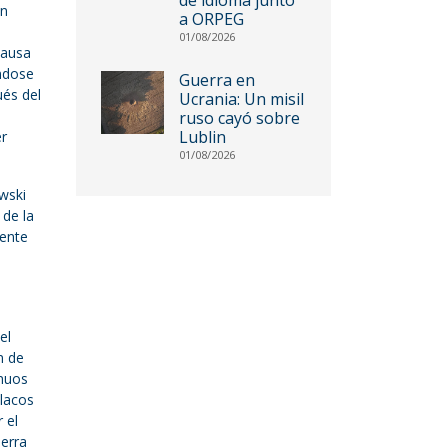
on
a ORPEG
01/08/2026
causa
éndose
Guerra en
ués del
Ucrania: Un misil
ruso cayó sobre
Lublin
er
01/08/2026
ewski
 de la
dente
el
n de
inuos
olacos
 el
uerra