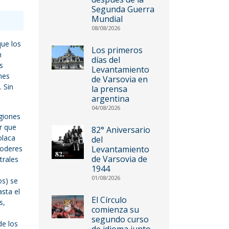
Segunda Guerra
Mundial
08/08/2026
que los
Los primeros
n
días del
s
Levantamiento
nes
de Varsovia en
 Sin
la prensa
argentina
04/08/2026
egiones
r que
82° Aniversario
olaca
del
Poderes
Levantamiento
de Varsovia de
trales
1944
01/08/2026
os) se
asta el
El Círculo
s,
comienza su
segundo curso
de los
de idioma junto