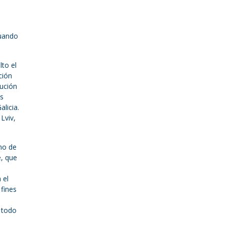
cuando
lto el
ción
lución
us
licia.
Lviv,
rno de
e, que
 el
fines
 todo