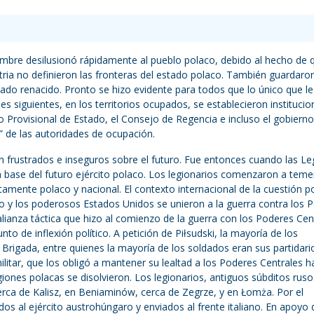
oviembre desilusionó rápidamente al pueblo polaco, debido al hecho de 
tria no definieron las fronteras del estado polaco. También guardaro
tado renacido. Pronto se hizo evidente para todos que lo único que le
es siguientes, en los territorios ocupados, se establecieron institucio
 Provisional de Estado, el Consejo de Regencia e incluso el gobierno.
 de las autoridades de ocupación.
ron frustrados e inseguros sobre el futuro. Fue entonces cuando las L
 base del futuro ejército polaco. Los legionarios comenzaron a teme
tamente polaco y nacional. El contexto internacional de la cuestión p
o y los poderosos Estados Unidos se unieron a la guerra contra los 
a alianza táctica que hizo al comienzo de la guerra con los Poderes Cen
o de inflexión político. A petición de Piłsudski, la mayoría de los
 Brigada, entre quienes la mayoría de los soldados eran sus partidari
litar, que los obligó a mantener su lealtad a los Poderes Centrales h
giones polacas se disolvieron. Los legionarios, antiguos súbditos ruso
rca de Kalisz, en Beniaminów, cerca de Zegrze, y en Łomża. Por el
dos al ejército austrohúngaro y enviados al frente italiano. En apoyo 