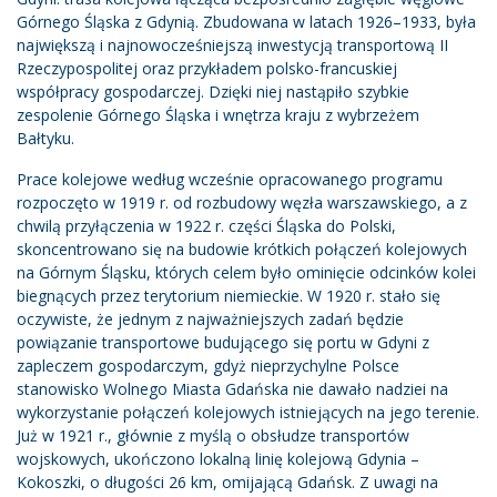
Górnego Śląska z Gdynią. Zbudowana w latach 1926–1933, była
największą i najnowocześniejszą inwestycją transportową II
Rzeczypospolitej oraz przykładem polsko-francuskiej
współpracy gospodarczej. Dzięki niej nastąpiło szybkie
zespolenie Górnego Śląska i wnętrza kraju z wybrzeżem
Bałtyku.
Prace kolejowe według wcześnie opracowanego programu
rozpoczęto w 1919 r. od rozbudowy węzła warszawskiego, a z
chwilą przyłączenia w 1922 r. części Śląska do Polski,
skoncentrowano się na budowie krótkich połączeń kolejowych
na Górnym Śląsku, których celem było ominięcie odcinków kolei
biegnących przez terytorium niemieckie. W 1920 r. stało się
oczywiste, że jednym z najważniejszych zadań będzie
powiązanie transportowe budującego się portu w Gdyni z
zapleczem gospodarczym, gdyż nieprzychylne Polsce
stanowisko Wolnego Miasta Gdańska nie dawało nadziei na
wykorzystanie połączeń kolejowych istniejących na jego terenie.
Już w 1921 r., głównie z myślą o obsłudze transportów
wojskowych, ukończono lokalną linię kolejową Gdynia –
Kokoszki, o długości 26 km, omijającą Gdańsk. Z uwagi na