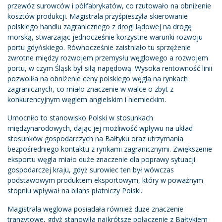
przewóz surowców i półfabrykatów, co rzutowało na obniżenie
kosztów produkcji. Magistrala przyśpieszyła skierowanie
polskiego handlu zagranicznego z drogi lądowej na drogę
morską, stwarzając jednocześnie korzystne warunki rozwoju
portu gdyńskiego. Równocześnie zaistniało tu sprzężenie
zwrotne między rozwojem przemysłu węglowego a rozwojem
portu, w czym Śląsk był siłą napędową. Wysoka rentowność linii
pozwoliła na obniżenie ceny polskiego węgla na rynkach
zagranicznych, co miało znaczenie w walce o zbyt z
konkurencyjnym węglem angielskim i niemieckim.
Umocniło to stanowisko Polski w stosunkach
międzynarodowych, dając jej możliwość wpływu na układ
stosunków gospodarczych na Bałtyku oraz utrzymania
bezpośredniego kontaktu z rynkami zagranicznymi. Zwiększenie
eksportu węgla miało duże znaczenie dla poprawy sytuacji
gospodarczej kraju, gdyż surowiec ten był wówczas
podstawowym produktem eksportowym, który w poważnym
stopniu wpływał na bilans płatniczy Polski.
Magistrala węglowa posiadała również duże znaczenie
tranzytowe, gdyż stanowiła najkrótsze połączenie z Bałtykiem