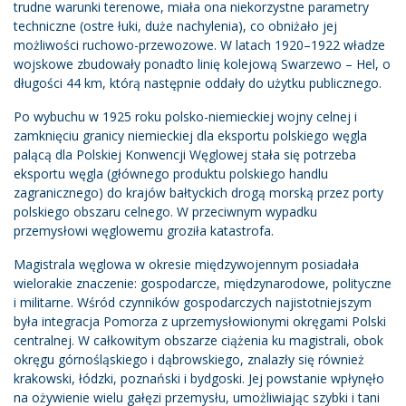
trudne warunki terenowe, miała ona niekorzystne parametry
techniczne (ostre łuki, duże nachylenia), co obniżało jej
możliwości ruchowo-przewozowe. W latach 1920–1922 władze
wojskowe zbudowały ponadto linię kolejową Swarzewo – Hel, o
długości 44 km, którą następnie oddały do użytku publicznego.
Po wybuchu w 1925 roku polsko-niemieckiej wojny celnej i
zamknięciu granicy niemieckiej dla eksportu polskiego węgla
palącą dla Polskiej Konwencji Węglowej stała się potrzeba
eksportu węgla (głównego produktu polskiego handlu
zagranicznego) do krajów bałtyckich drogą morską przez porty
polskiego obszaru celnego. W przeciwnym wypadku
przemysłowi węglowemu groziła katastrofa.
Magistrala węglowa w okresie międzywojennym posiadała
wielorakie znaczenie: gospodarcze, międzynarodowe, polityczne
i militarne. Wśród czynników gospodarczych najistotniejszym
była integracja Pomorza z uprzemysłowionymi okręgami Polski
centralnej. W całkowitym obszarze ciążenia ku magistrali, obok
okręgu górnośląskiego i dąbrowskiego, znalazły się również
krakowski, łódzki, poznański i bydgoski. Jej powstanie wpłynęło
na ożywienie wielu gałęzi przemysłu, umożliwiając szybki i tani