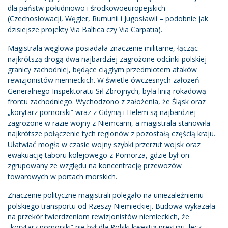
dla państw południowo i środkowoeuropejskich
(Czechosłowacji, Węgier, Rumunii i Jugosławii – podobnie jak
dzisiejsze projekty Via Baltica czy Via Carpatia).
Magistrala węglowa posiadała znaczenie militarne, łącząc
najkrótszą drogą dwa najbardziej zagrożone odcinki polskiej
granicy zachodniej, będące ciągłym przedmiotem ataków
rewizjonistów niemieckich. W świetle ówczesnych założeń
Generalnego Inspektoratu Sił Zbrojnych, była linią rokadową
frontu zachodniego. Wychodzono z założenia, że Śląsk oraz
„korytarz pomorski” wraz z Gdynią i Helem są najbardziej
zagrożone w razie wojny z Niemcami, a magistrala stanowiła
najkrótsze połączenie tych regionów z pozostałą częścią kraju.
Ułatwiać mogła w czasie wojny szybki przerzut wojsk oraz
ewakuację taboru kolejowego z Pomorza, gdzie był on
zgrupowany ze względu na koncentrację przewozów
towarowych w portach morskich.
Znaczenie polityczne magistrali polegało na uniezależnieniu
polskiego transportu od Rzeszy Niemieckiej. Budowa wykazała
na przekór twierdzeniom rewizjonistów niemieckich, że
„korytarz pomorski” nie był dla Polski kwestią prestiżu, lecz