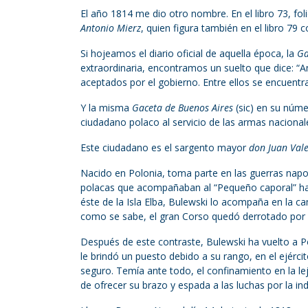
El año 1814 me dio otro nombre. En el libro 73, f
Antonio Mierz
, quien figura también en el libro 79 
Si hojeamos el diario oficial de aquella época, la
Ga
extraordinaria, encontramos un suelto que dice: “A
aceptados por el gobierno. Entre ellos se encuentr
Y la misma
Gaceta de Buenos Aires
(sic) en su núm
ciudadano polaco al servicio de las armas nacional
Este ciudadano es el sargento mayor
don Juan Val
Nacido en Polonia, toma parte en las guerras napol
polacas que acompañaban al “Pequeño caporal” has
éste de la Isla Elba, Bulewski lo acompaña en la c
como se sabe, el gran Corso quedó derrotado por l
Después de este contraste, Bulewski ha vuelto a P
le brindó un puesto debido a su rango, en el ejérc
seguro. Temía ante todo, el confinamiento en la le
de ofrecer su brazo y espada a las luchas por la i