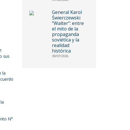
General Karol
Świerczewski
“Walter”: entre
el mito de la
propaganda
soviética y la
realidad
e
histórica
o sus
30/07/2026
 la
 acuerdo
 la
ento N°