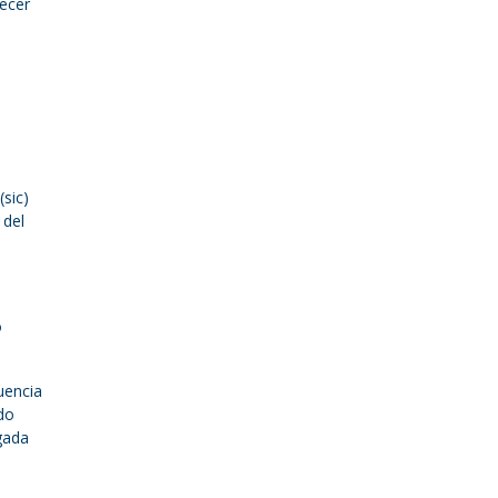
recer
sic)
 del
o
uencia
ndo
gada