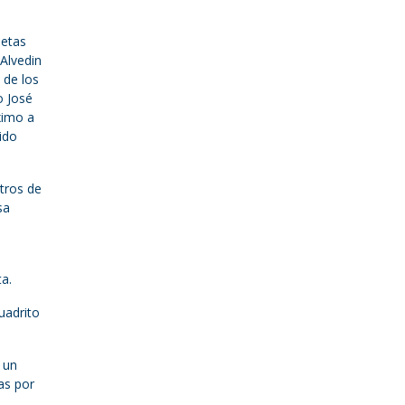
netas
 Alvedin
 de los
o José
ximo a
ido
stros de
sa
a.
uadrito
 un
as por