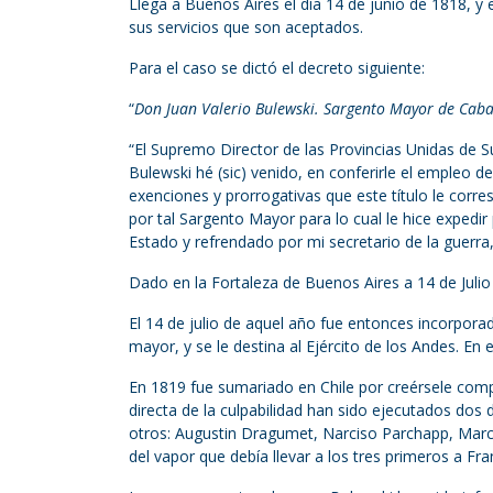
Llega a Buenos Aires el día 14 de junio de 1818, y
sus servicios que son aceptados.
Para el caso se dictó el decreto siguiente:
“
Don Juan Valerio Bulewski. Sargento Mayor de Cabal
“El Supremo Director de las Provincias Unidas de S
Bulewski hé (sic) venido, en conferirle el empleo d
exenciones y prorrogativas que este título le corr
por tal Sargento Mayor para lo cual le hice expedi
Estado y refrendado por mi secretario de la guerra,
Dado en la Fortaleza de Buenos Aires a 14 de Julio
El 14 de julio de aquel año fue entonces incorpora
mayor, y se le destina al Ejército de los Andes. En
En 1819 fue sumariado en Chile por creérsele comp
directa de la culpabilidad han sido ejecutados dos
otros: Augustin Dragumet, Narciso Parchapp, Marco
del vapor que debía llevar a los tres primeros a Fr