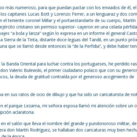
upo más numeroso, para que puedan pactar con los enviados de él, el
los capitanes Lucas Bott y Lorenzo Ferrer, a un lenguaraz y dos cor
el teniente coronel Millar y el portaestandarte de su cuerpo, Martín
ército cristiano sin permiso superior- cayeron en una celada pérfida
vajes “a bola y lanza” según lo expresa en un informe el general Cast
a Sierra de la Tinta, distante doce leguas del Tandil, en un punto pró
na que se llamó desde entonces la “de la Perfidia”, y debe haber ten
 la Banda Oriental para luchar contra los portugueses, he perdido ra
don Valerio Bulewski, el primer ciudadano polaco que con su genero
os, la deuda de gratitud contraída por el generoso acogimiento de
 en sus ratos de ocio de dibujo y que ha sido un caricaturista de not
 en el parque Lezama, mi señora esposa llamó mi atención sobre un c
pción aclaratoria.
n el salón que lleva el nombre del grande y pundonoroso militar, de
ra don Martín Rodríguez, se hallaban dos caricaturas muy bien hech
 de la época.