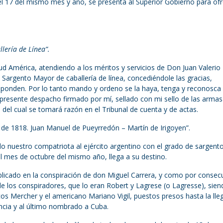
 el 17 del mismo mes y año, se presenta al Superior Gobierno para of
lería de Línea”.
ud América, atendiendo a los méritos y servicios de Don Juan Valerio
e Sargento Mayor de caballería de línea, concediéndole las gracias,
esponden. Por lo tanto mando y ordeno se la haya, tenga y reconosca (
r presente despacho firmado por mí, sellado con mi sello de las armas
 del cual se tomará razón en el Tribunal de cuenta y de actas.
 de 1818. Juan Manuel de Pueyrredón – Martín de Irigoyen”.
do nuestro compatriota al ejército argentino con el grado de sargent
 el mes de octubre del mismo año, llega a su destino.
licado en la conspiración de don Miguel Carrera, y como por consec
 de los conspiradores, que lo eran Robert y Lagrese (o Lagresse), sie
s Mercher y el americano Mariano Vigil, puestos presos hasta la lle
ancia y al último nombrado a Cuba.