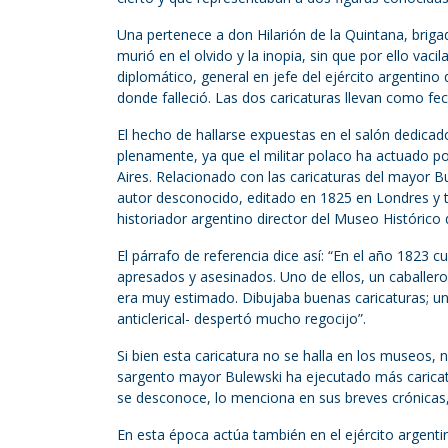
Una pertenece a don Hilarión de la Quintana, brigadi
murió en el olvido y la inopia, sin que por ello vac
diplomático, general en jefe del ejército argentin
donde falleció. Las dos caricaturas llevan como fe
El hecho de hallarse expuestas en el salón dedicad
plenamente, ya que el militar polaco ha actuado p
Aires. Relacionado con las caricaturas del mayor Bul
autor desconocido, editado en 1825 en Londres y t
historiador argentino director del Museo Histórico
El párrafo de referencia dice así: “En el año 1823 
apresados y asesinados. Uno de ellos, un caballer
era muy estimado. Dibujaba buenas caricaturas; un
anticlerical- despertó mucho regocijo”.
Si bien esta caricatura no se halla en los museos
sargento mayor Bulewski ha ejecutado más caricatur
se desconoce, lo menciona en sus breves crónicas,
En esta época actúa también en el ejército argent