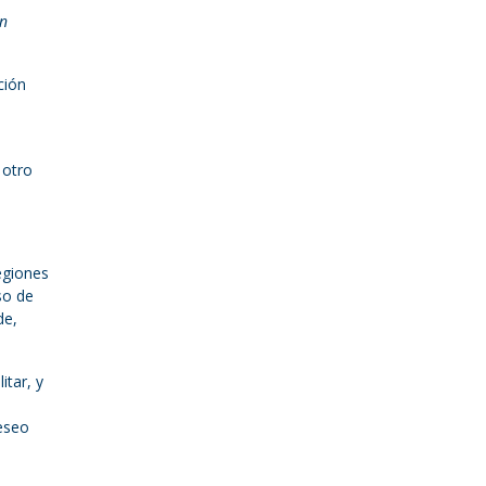
n
ción
 otro
egiones
so de
de,
itar, y
deseo