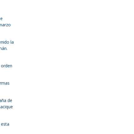
de
 marzo
nido la
mán.
a orden
 armas
aña de
cacique
 esta