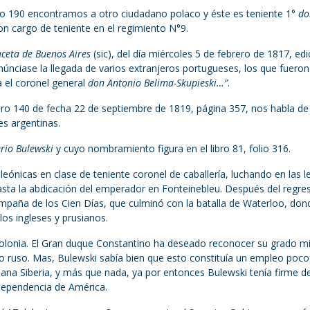
olio 190 encontramos a otro ciudadano polaco y éste es teniente 1°
do
con cargo de teniente en el regimiento N°9.
ceta de Buenos Aires
(sic), del día miércoles 5 de febrero de 1817, edi
núnciase la llegada de varios extranjeros portugueses, los que fueron
a el coronel general
don Antonio Belima-Skupieski…”
.
ero 140 de fecha 22 de septiembre de 1819, página 357, nos habla de
es argentinas.
erio Bulewski
y cuyo nombramiento figura en el libro 81, folio 316.
eónicas en clase de teniente coronel de caballería, luchando en las l
ta la abdicación del emperador en Fonteinebleu. Después del regre
ampaña de los Cien Días, que culminó con la batalla de Waterloo, don
os ingleses y prusianos.
olonia. El Gran duque Constantino ha deseado reconocer su grado mil
ito ruso. Mas, Bulewski sabía bien que esto constituía un empleo poco
jana Siberia, y más que nada, ya por entonces Bulewski tenía firme 
ndependencia de América.