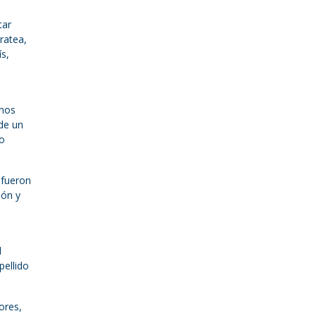
tar
rratea,
ís,
enos
de un
do
 fueron
eón y
l
pellido
ores,