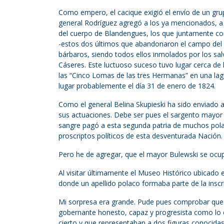
Como empero, el cacique exigió el envío de un gr
general Rodríguez agregó a los ya mencionados, a 
del cuerpo de Blandengues, los que juntamente con 
-estos dos últimos que abandonaron el campo del ej
bárbaros, siendo todos ellos inmolados por los sal
Cáseres. Este luctuoso suceso tuvo lugar cerca de l
las “Cinco Lomas de las tres Hermanas” en una lagu
lugar probablemente el día 31 de enero de 1824.
Como el general Belina Skupieski ha sido enviado a
sus actuaciones. Debe ser pues el sargento mayor 
sangre pagó a esta segunda patria de muchos polac
proscriptos políticos de esta desventurada Nación.
Pero he de agregar, que el mayor Bulewski se ocupa
Al visitar últimamente el Museo Histórico ubicado
donde un apellido polaco formaba parte de la inscri
Mi sorpresa era grande. Pude pues comprobar que e
gobernante honesto, capaz y progresista como lo e
cierto y que representaban a dos figuras conocidas