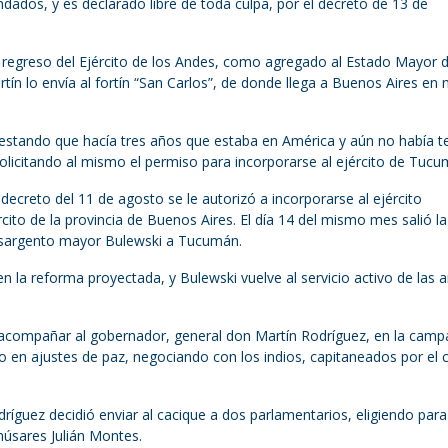
dados, y es declarado libre de toda culpa, por el decreto de 13 de
de regreso del Ejército de los Andes, como agregado al Estado Mayor 
rtín lo envía al fortín “San Carlos”, de donde llega a Buenos Aires en
festando que hacía tres años que estaba en América y aún no había te
licitando al mismo el permiso para incorporarse al ejército de Tucu
 decreto del 11 de agosto se le autorizó a incorporarse al ejército
rcito de la provincia de Buenos Aires. El día 14 del mismo mes salió l
l sargento mayor Bulewski a Tucumán.
 en la reforma proyectada, y Bulewski vuelve al servicio activo de las
 acompañar al gobernador, general don Martín Rodríguez, en la camp
do en ajustes de paz, negociando con los indios, capitaneados por el 
dríguez decidió enviar al cacique a dos parlamentarios, eligiendo para
húsares Julián Montes.