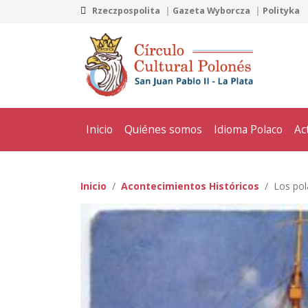
Rzeczpospolita
Gazeta Wyborcza
Polityka
Inicio
Quiénes somos
Idioma Polaco
Ac
Inicio
Acontecimientos Históricos
Los pol