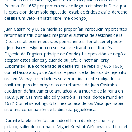
Polonia. En 1652 por primera vez se llegó a disolver la Dieta por
la oposición de un solo diputado, estableciéndose así el derecho
del liberum veto (en latín: libre, me opongo).
Juan Casimiro y Luisa María se proponían introducir importantes
reformas institucionales: mejorar el sistema de sesiones de la
Dieta, establecer impuestos permanentes, fortalecer el poder
ejecutivo y designar a un sucesor (se trataba del francés
Eugenio de Enghien, príncipe de Condé). La oposición se negó a
aceptar estos planes y cuando su jefe, el hetmán Jerzy
Lubomirski, fue condenado al destierro, se rebeló (1665-1666)
con el tácito apoyo de Austria. A pesar de la derrota del ejército
real en Mątwy, los rebeldes se vieron finalmente obligados a
capitular, pero los proyectos de reformas de Juan Casimiro
quedaron definitivamente anulados. A la muerte de la reina en
1668, Juan Casimiro abdicó y partió a Francia, donde murió en
1672. Con él se extinguió la línea polaca de los Vasa que había
sido una continuación de la dinastía jaguelónica.
Durante la elección fue lanzado el lema de elegir a un rey
polaco, saliendo coronado Miguel Korybut Wiśniowiecki, hijo del