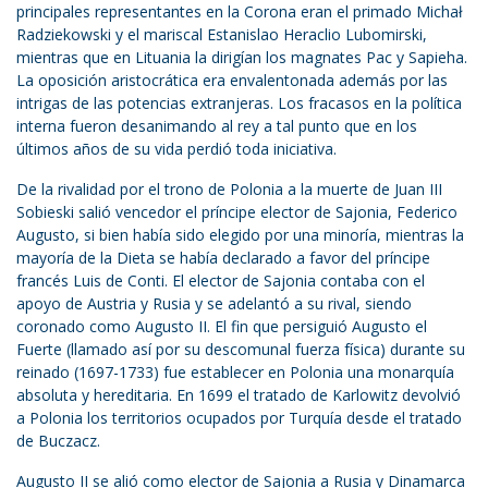
principales representantes en la Corona eran el primado Michał
Radziekowski y el mariscal Estanislao Heraclio Lubomirski,
mientras que en Lituania la dirigían los magnates Pac y Sapieha.
La oposición aristocrática era envalentonada además por las
intrigas de las potencias extranjeras. Los fracasos en la política
interna fueron desanimando al rey a tal punto que en los
últimos años de su vida perdió toda iniciativa.
De la rivalidad por el trono de Polonia a la muerte de Juan III
Sobieski salió vencedor el príncipe elector de Sajonia, Federico
Augusto, si bien había sido elegido por una minoría, mientras la
mayoría de la Dieta se había declarado a favor del príncipe
francés Luis de Conti. El elector de Sajonia contaba con el
apoyo de Austria y Rusia y se adelantó a su rival, siendo
coronado como Augusto II. El fin que persiguió Augusto el
Fuerte (llamado así por su descomunal fuerza física) durante su
reinado (1697-1733) fue establecer en Polonia una monarquía
absoluta y hereditaria. En 1699 el tratado de Karlowitz devolvió
a Polonia los territorios ocupados por Turquía desde el tratado
de Buczacz.
Augusto II se alió como elector de Sajonia a Rusia y Dinamarca