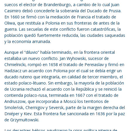
suecos el elector de Brandenburgo, a cambio de lo cual Juan
Casimiro debió concederle la soberanía del Ducado de Prusia.
En 1660 se firmó con la mediación de Francia el tratado de
Oliwa, que restituía a Polonia en sus fronteras de antes de la
guerra. Las secuelas de este conflicto fueron catastróficas, la
población quedó fuertemente reducida, las ciudades saqueadas
y la economía arruinada.
Aunque el “diluvio” había terminado, en la frontera oriental
estallaba un nuevo conflicto. Jan Wyhowski, sucesor de
Chmielnicki, rompió en 1658 el tratado de Pereiaslav y firmó en
Hadziacz un acuerdo con Polonia por el cual se debía erigir un
ducado ruteno que integraría, en calidad de tercer miembro, el
estado polaco-lituano. Sin embargo, la mayoría de la población
de Ucrania rechazó el acuerdo con la República y se reinició la
contienda polaco-rusa, terminada en 1667 con el tratado de
Andruszow, que incorporaba a Moscú los territorios de
Smoleńsk, Chernigov y Seversk, parte de la margen derecha del
Dniéper y Kiev. Esta frontera fue sancionada en 1636 por la paz
de Grzymułtowski.
Los desastres bélicos agudizaron la crisis política interna de