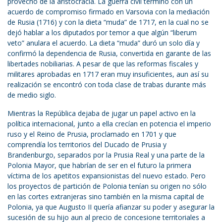
provecho de la aristocracia. La guerra civil terminó con un
acuerdo de compromiso firmado en Varsovia con la mediación
de Rusia (1716) y con la dieta “muda” de 1717, en la cual no se
dejó hablar a los diputados por temor a que algún “liberum
veto” anulara el acuerdo. La dieta “muda” duró un solo día y
confirmó la dependencia de Rusia, convertida en garante de las
libertades nobiliarias. A pesar de que las reformas fiscales y
militares aprobadas en 1717 eran muy insuficientes, aun así su
realización se encontró con toda clase de trabas durante más
de medio siglo.
Mientras la República dejaba de jugar un papel activo en la
política internacional, junto a ella crecían en potencia el imperio
ruso y el Reino de Prusia, proclamado en 1701 y que
comprendía los territorios del Ducado de Prusia y
Brandenburgo, separados por la Prusia Real y una parte de la
Polonia Mayor, que habrían de ser en el futuro la primera
víctima de los apetitos expansionistas del nuevo estado. Pero
los proyectos de partición de Polonia tenían su origen no sólo
en las cortes extranjeras sino también en la misma capital de
Polonia, ya que Augusto II quería afianzar su poder y asegurar la
sucesión de su hijo aun al precio de concesione territoriales a