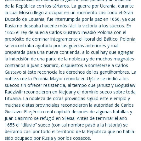
de la República con los tártaros. La guerra por Ucrania, durante
la cual Moscú llegó a ocupar en un momento casi todo el Gran
Ducado de Lituania, fue interrumpida por la paz en 1656, ya que
Rusia no deseaba hacerle más fácil la victoria a los suecos. En
1655 el rey de Suecia Carlos Gustavo invadió Polonia con el
propósito de dominar íntegramente el litoral del Báltico. Polonia
se encontraba agotada por las guerras anteriores y mal
preparada para una nueva contienda, a lo cual hay que agregar
la indecisión de una parte de la nobleza y de muchos magnates
contrarios a Juan Casimiro, dispuestos a someterse a Carlos
Gustavo si éste reconocía los derechos de los gentilhombres. La
nobleza de la Polonia Mayor reunida en Ujście se rindió a los
suecos sin ofrecer resistencia, al tiempo que Janusz y Bogusław
Radziwiłł reconocieron en Kiejdany el dominio sueco sobre toda
Lituania. La nobleza de otras provincias siguió este ejemplo y
muchas dietas provinciales reconocieron la autoridad de Carlos
Gustavo. El ejército real capituló después de algunas batallas y
Juan Casimiro se refugió en Silesia. Antes de terminar el año
1655 el “diluvio” sueco (con tal nombre pasó a la historia) se
derramó casi por todo el territorio de la República que no había
sido ocupado por Rusia y por los cosacos.