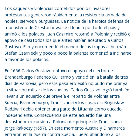
Los saqueos y violencias cometidos por los invasores
protestantes generaron rápidamente la resistencia armada de
nobles, siervos y burgueses. La noticia de la heroica defensa del
monasterio de Częstochowa se difundió por todo el país y
animó a los polacos. Juan Casimiro retornó a Polonia y recibió el
apoyo de casi todos los que antes habían aceptado a Carlos
Gustavo. El rey encomendó el mando de las tropas al hetmán
Stefan Czarniecki y poco a poco la balanza comenzó a inclinarse
a favor de los polacos.
En 1656 Carlos Gustavo obtuvo el apoyo del elector de
Brandenburgo Federico Guillermo y venció en la batalla de tres
días de Varsovia, pero este pasajero éxito no pudo mejorar ya
la situación militar de los suecos. Carlos Gustavo logró también
llevar a un acuerdo que preveía el reparto de Polonia entre
Suecia, Brandenburgo, Transilvania y los cosacos, Bogusław
Radziwiłł debía obtener una parte de Lituania como ducado
independiente. Consecuencia de este acuerdo fue una
devastadora incursión a Polonia del príncipe de Transilvania
Jorge Rakoczy (1657). En este momento Austria y Dinamarca
entraron en la guerra contra Suecia. Luego abandonó a los