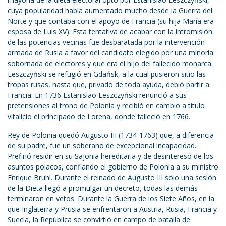
cuya popularidad había aumentado mucho desde la Guerra del
Norte y que contaba con el apoyo de Francia (su hija María era
esposa de Luis XV). Esta tentativa de acabar con la intromisión
de las potencias vecinas fue desbaratada por la intervención
armada de Rusia a favor del candidato elegido por una minoría
sobornada de electores y que era el hijo del fallecido monarca.
Leszczyński se refugió en Gdańsk, a la cual pusieron sitio las
tropas rusas, hasta que, privado de toda ayuda, debió partir a
Francia. En 1736 Estanislao Leszczyński renunció a sus
pretensiones al trono de Polonia y recibió en cambio a título
vitalicio el principado de Lorena, donde falleció en 1766.
Rey de Polonia quedó Augusto III (1734-1763) que, a diferencia
de su padre, fue un soberano de excepcional incapacidad.
Prefirió residir en su Sajonia hereditaria y de desinteresó de los
asuntos polacos, confiando el gobierno de Polonia a su ministro
Enrique Bruhl. Durante el reinado de Augusto III sólo una sesión
de la Dieta llegó a promulgar un decreto, todas las demás
terminaron en vetos. Durante la Guerra de los Siete Años, en la
que Inglaterra y Prusia se enfrentaron a Austria, Rusia, Francia y
Suecia, la República se convirtió en campo de batalla de