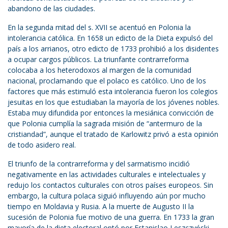
abandono de las ciudades.
En la segunda mitad del s. XVII se acentuó en Polonia la
intolerancia católica. En 1658 un edicto de la Dieta expulsó del
país a los arrianos, otro edicto de 1733 prohibió a los disidentes
a ocupar cargos públicos. La triunfante contrarreforma
colocaba a los heterodoxos al margen de la comunidad
nacional, proclamando que el polaco es católico. Uno de los
factores que más estimuló esta intolerancia fueron los colegios
jesuitas en los que estudiaban la mayoría de los jóvenes nobles.
Estaba muy difundida por entonces la mesiánica convicción de
que Polonia cumplía la sagrada misión de “antermuro de la
cristiandad”, aunque el tratado de Karlowitz privó a esta opinión
de todo asidero real.
El triunfo de la contrarreforma y del sarmatismo incidió
negativamente en las actividades culturales e intelectuales y
redujo los contactos culturales con otros países europeos. Sin
embargo, la cultura polaca siguió influyendo aún por mucho
tiempo en Moldavia y Rusia. A la muerte de Augusto II la
sucesión de Polonia fue motivo de una guerra. En 1733 la gran
mayoría de la dieta electoral optó por Estanislao Leszczyński,