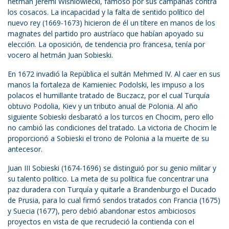
hetmán Jeremi Wiśniowiecki, famoso por sus campañas contra
los cosacos. La incapacidad y la falta de sentido político del
nuevo rey (1669-1673) hicieron de él un títere en manos de los
magnates del partido pro austríaco que habían apoyado su
elección. La oposición, de tendencia pro francesa, tenía por
vocero al hetmán Juan Sobieski.
En 1672 invadió la República el sultán Mehmed IV. Al caer en sus
manos la fortaleza de Kamieniec Podolski, les impuso a los
polacos el humillante tratado de Buczacz, por el cual Turquía
obtuvo Podolia, Kiev y un tributo anual de Polonia. Al año
siguiente Sobieski desbarató a los turcos en Chocim, pero ello
no cambió las condiciones del tratado. La victoria de Chocim le
proporcionó a Sobieski el trono de Polonia a la muerte de su
antecesor.
Juan III Sobieski (1674-1696) se distinguió por su genio militar y
su talento político. La meta de su política fue concentrar una
paz duradera con Turquía y quitarle a Brandenburgo el Ducado
de Prusia, para lo cual firmó sendos tratados con Francia (1675)
y Suecia (1677), pero debió abandonar estos ambiciosos
proyectos en vista de que recrudeció la contienda con el