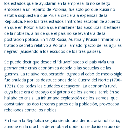
los estados que le ayudaran en la empresa. Si no se llegó
entonces a un reparto de Polonia, fue sólo porque Rusia no
estaba dispuesta a que Prusia creciera a expensas de la
República. Pero los tres estados limítrofes estaban de acuerdo
en que en Polonia había que mantener las absolutas libertades
de la nobleza, a fin de que el país no se levantara de la
postración política. En 1732 Rusia, Austria y Prusia firmaron un
tratado secreto relativo a Polonia llamado “pacto de las águilas
negras” (aludiendo a los escudos de los tres países).
Se puede decir que desde el “diluvio” sueco el país vivía una
permanente crisis económica debida a las secuelas de las
guerras. La relativa recuperación lograda al cabo de medio siglo
fue anulada por las destrucciones de la Guerra del Norte (1700-
1721). Casi todas las ciudades decayeron. La economía rural,
cuya base era el trabajo obligatorio de los siervos, también se
hallaba en crisis. La inhumana explotación de los siervos, que
constituían las dos terceras partes de la población, provocaba
rebeliones contra los nobles.
En teoría la República seguía siendo una democracia nobiliaria,
aunque en la práctica detentaba el poder un reducido grupo de