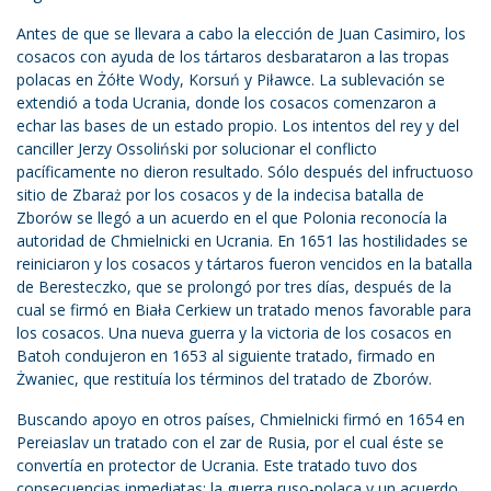
Antes de que se llevara a cabo la elección de Juan Casimiro, los
cosacos con ayuda de los tártaros desbarataron a las tropas
polacas en Żółte Wody, Korsuń y Piławce. La sublevación se
extendió a toda Ucrania, donde los cosacos comenzaron a
echar las bases de un estado propio. Los intentos del rey y del
canciller Jerzy Ossoliński por solucionar el conflicto
pacíficamente no dieron resultado. Sólo después del infructuoso
sitio de Zbaraż por los cosacos y de la indecisa batalla de
Zborów se llegó a un acuerdo en el que Polonia reconocía la
autoridad de Chmielnicki en Ucrania. En 1651 las hostilidades se
reiniciaron y los cosacos y tártaros fueron vencidos en la batalla
de Beresteczko, que se prolongó por tres días, después de la
cual se firmó en Biała Cerkiew un tratado menos favorable para
los cosacos. Una nueva guerra y la victoria de los cosacos en
Batoh condujeron en 1653 al siguiente tratado, firmado en
Żwaniec, que restituía los términos del tratado de Zborów.
Buscando apoyo en otros países, Chmielnicki firmó en 1654 en
Pereiaslav un tratado con el zar de Rusia, por el cual éste se
convertía en protector de Ucrania. Este tratado tuvo dos
consecuencias inmediatas: la guerra ruso-polaca y un acuerdo