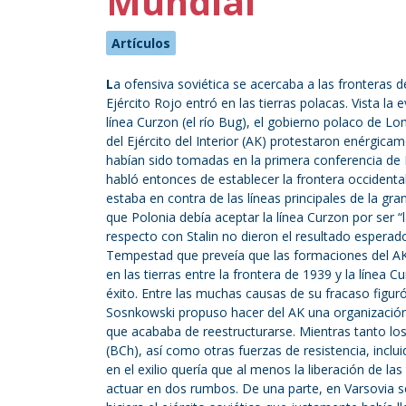
Mundial
Artículos
L
a ofensiva soviética se acercaba a las fronteras d
Ejército Rojo entró en las tierras polacas. Vista la 
línea Curzon (el río Bug), el gobierno polaco de L
del Ejército del Interior (AK) protestaron enérgica
habían sido tomadas en la primera conferencia de 
habló entonces de establecer la frontera occidental
estaba en contra de las líneas principales de la gran
que Polonia debía aceptar la línea Curzon por ser 
respecto con Stalin no dieron el resultado esperado 
Tempestad que preveía que las formaciones del AK y
en las tierras entre la frontera de 1939 y la línea Cu
éxito. Entre las muchas causas de su fracaso figuró 
Sosnkowski propuso hacer del AK una organización 
que acababa de reestructurarse. Mientras tanto lo
(BCh), así como otras fuerzas de resistencia, incluid
en el exilio quería que al menos la liberación de las
actuar en dos rumbos. De una parte, en Varsovia se 