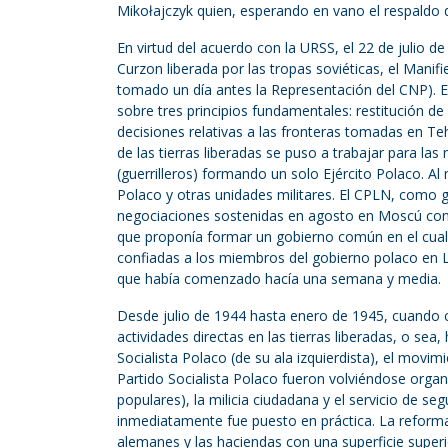
Mikołajczyk quien, esperando en vano el respaldo 
En virtud del acuerdo con la URSS, el 22 de julio d
Curzon liberada por las tropas soviéticas, el Mani
tomado un día antes la Representación del CNP). El
sobre tres principios fundamentales: restitución d
decisiones relativas a las fronteras tomadas en T
de las tierras liberadas se puso a trabajar para las 
(guerrilleros) formando un solo Ejército Polaco. Al
Polaco y otras unidades militares. El CPLN, como g
negociaciones sostenidas en agosto en Moscú con 
que proponía formar un gobierno común en el cual la
confiadas a los miembros del gobierno polaco en Lo
que había comenzado hacía una semana y media.
Desde julio de 1944 hasta enero de 1945, cuando 
actividades directas en las tierras liberadas, o sea,
Socialista Polaco (de su ala izquierdista), el movimi
Partido Socialista Polaco fueron volviéndose organi
populares), la milicia ciudadana y el servicio de s
inmediatamente fue puesto en práctica. La reforma
alemanes y las haciendas con una superficie superio