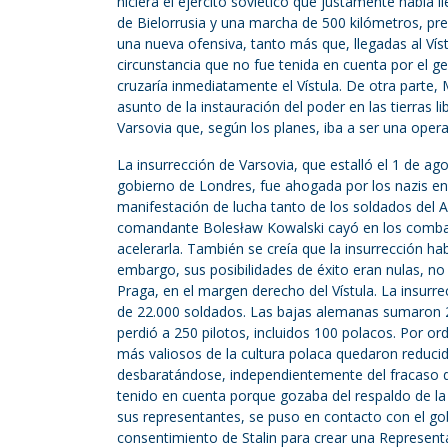
hiciera el ejército soviético que justamente había l
de Bielorrusia y una marcha de 500 kilómetros, pr
una nueva ofensiva, tanto más que, llegadas al Vís
circunstancia que no fue tenida en cuenta por el g
cruzaría inmediatamente el Vístula. De otra parte, M
asunto de la instauración del poder en las tierras l
Varsovia que, según los planes, iba a ser una opera
La insurrección de Varsovia, que estalló el 1 de a
gobierno de Londres, fue ahogada por los nazis en
manifestación de lucha tanto de los soldados del A
comandante Bolesław Kowalski cayó en los combates,
acelerarla. También se creía que la insurrección hab
embargo, sus posibilidades de éxito eran nulas, no 
Praga, en el margen derecho del Vístula. La insurr
de 22.000 soldados. Las bajas alemanas sumaron 26.
perdió a 250 pilotos, incluidos 100 polacos. Por o
más valiosos de la cultura polaca quedaron reducido
desbaratándose, independientemente del fracaso de 
tenido en cuenta porque gozaba del respaldo de la
sus representantes, se puso en contacto con el gob
consentimiento de Stalin para crear una Representa