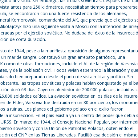
legado al Vístula. Sin embargo, las tropas soviéticas, después de la o
evista antes para 250 kilómetros, necesitaban tiempo para prepararse
tula, se encontraron con una fuerte resistencia de los alemanes,
eneral Komorowski, comandante del AK, que preveía que el ejército so
ikołajczyk hizo una siguiente visita a Moscú con la intención de arreg
iberadas por el ejército soviético. No dudaba del éxito de la insurrecci
ción de corta duración.
gosto de 1944, pese a la manifiesta oposición de algunos representant
 un mar de sangre. Constituyó un gran arrebato patriótico, una
K como de otras formaciones, incluido el AL de la región de Varsovi
 y de la población civil. Todos vivían esperando la liberación y que
ía sido bien preparada desde el punto de vista militar y político. Sin
obstante, las tropas soviéticas y polacas habían conquistado ya el ba
ección duró 63 días. Cayeron alrededor de 200.000 polacos, incluidos 
000 soldados caídos. La aviación soviética en los días de la insurre
rden de Hitler, Varsovia fue destruida en un 80 por ciento; los monum
s a ruinas. Los planes del gobierno polaco en el exilio fueron
la insurrección. En el país existía ya un centro del poder que debía 
 URSS. En marzo de 1944, el Consejo Nacional Popular, por intermed
ierno soviético y con la Unión de Patriotas Polacos, obteniendo el
ción del CNP en las Tierras Liberadas. Facilitó esa decisión el mismo