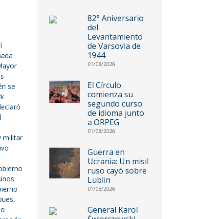
82° Aniversario
del
Levantamiento
l
de Varsovia de
1944
amada
01/08/2026
 Mayor
as
El Círculo
én se
comienza su
yk
segundo curso
declaró
de idioma junto
l
a ORPEG
01/08/2026
 militar
uvo
Guerra en
Ucrania: Un misil
obierno
ruso cayó sobre
sinos
Lublin
bierno
01/08/2026
 pues,
General Karol
lo
Świerczewski