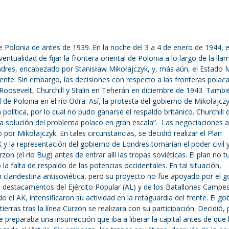
e Polonia de antes de 1939. En la noche del 3 a 4 de enero de 1944, e
eventualidad de fijar la frontera oriental de Polonia a lo largo de la ll
ondres, encabezado por Stanisław Mikołajczyk, y, más aún, el Estado
mente. Sin embargo, las decisiones con respecto a las fronteras polac
Roosevelt, Churchill y Stalin en Teherán en diciembre de 1943. Tambi
 de Polonia en el río Odra. Así, la protesta del gobierno de Mikołajcz
 política, por lo cual no pudo ganarse el respaldo británico. Churchill 
“la solución del problema polaco en gran escala”. Las negociaciones a
por Mikołajczyk. En tales circunstancias, se decidió realizar el Plan
 la representación del gobierno de Londres tomarían el poder civil y
rzon (el río Bug) antes de entrar allí las tropas soviéticas. El plan no t
la falta de respaldo de las potencias occidentales. En tal situación,
clandestina antisoviética, pero su proyecto no fue apoyado por el g
s destacamentos del Ejército Popular (AL) y de los Batallones Campe
o el AK, intensificaron su actividad en la retaguardia del frente. El go
 tierras tras la línea Curzon se realizara con su participación. Decidió,
preparaba una insurrección que iba a liberar la capital antes de que 