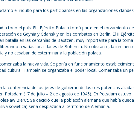
clamó el indulto para los participantes en las organizaciones clandes
d a todo el país. El I Ejército Polaco tomó parte en el forzamiento de
eración de Gdynia y Gdańsk y en los combates en Berlín. El II Ejército
ran batalla en las cercanías de Bautzen, muy importante para la toma
, liberando a varias localidades de Bohemia. No obstante, la inminent
cia y no cesaban de exterminar a la población polaca.
 comenzaba la nueva vida. Se ponía en funcionamiento establecimien
vidad cultural. También se organizaba el poder local. Comenzaba un p
 la conferencia de los jefes de gobierno de las tres potencias aliadas
en Potsdam (17 de julio – 2 de agosto de 1945). En Potsdam estuvo
olesław Bierut. Se decidió que la población alemana que había qued
siva soviética) sería desplazada al territorio de Alemania.