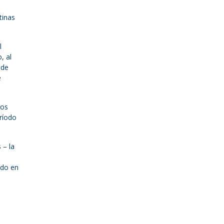
tinas
l
, al
 de
e
tos
eríodo
 – la
ado en