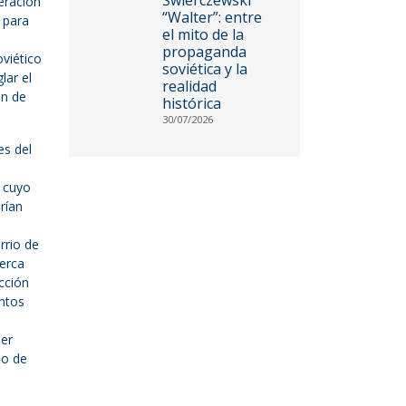
peración
“Walter”: entre
 para
el mito de la
propaganda
viético
soviética y la
lar el
realidad
ón de
histórica
30/07/2026
es del
a cuyo
rían
rrio de
cerca
cción
entos
ser
io de