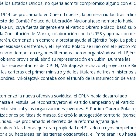
de los Estados Unidos, no quería admitir compromiso alguno con el 
e 1944 fue proclamado en Chełm Lubelski, la primera ciudad tras la lín
fiesto del Comité Polaco de Liberación Nacional (ese nombre lo había
 CPLN, cuya fuerza dirigente era el Partido Obrero Polaco, basó su po
e la Constitución de Marzo, colaboración con la URSS y aprobación de 
eherán. Comenzó sin demora a prestar ayuda al Ejército Rojo. La pobl
necesidades del frente, y el I Ejército Polaco se unió con el Ejército P
 mismo tiempo, en regiones liberadas fueron organizándose el II Ejérc
obierno provisional, abrió su representación en Lublin. Durante las
los representantes del CPLN, Mikołajczyk rechazó el proyecto de Bi
s carteras del primer ministro y de los titulares de tres ministerios 
ndres. Mikołajczyk contaba con el triunfo de la insurrección de Vars
comenzó la nueva ofensiva soviética, el CPLN había desarrollado
 hasta el Vístula. Se reconstituyeron el Partido Campesino y el Partido
ento sindical y las organizaciones juveniles. El Partido Obrero Polaco 
zaciones políticas de masas. Se creó la autogestión territorial (conse
eguridad. Fue proclamado el decreto de la reforma agraria que
 abarcó las tierras que eran propiedad del Estado o cuyos propietari
r a 50 hectáreas (en las tierras occidentales, el límite eran 100 hectá