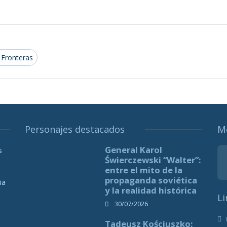
 Fronteras
Personajes destacados
M
General Karol
s
Świerczewski “Walter”:
entre el mito de la
propaganda soviética
ia
y la realidad histórica
Li
30/07/2026
Tadeusz Kościuszko: