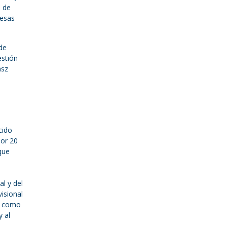
s de
 esas
de
estión
asz
cido
por 20
que
l y del
isional
k como
y al