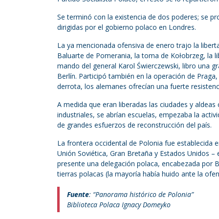
Se terminó con la existencia de dos poderes; se pro
dirigidas por el gobierno polaco en Londres.
La ya mencionada ofensiva de enero trajo la liberta
Baluarte de Pomerania, la toma de Kołobrzeg, la lib
mando del general Karol Świerczewski, libro una g
Berlín. Participó también en la operación de Praga
derrota, los alemanes ofrecían una fuerte resisten
A medida que eran liberadas las ciudades y aldeas
industriales, se abrían escuelas, empezaba la acti
de grandes esfuerzos de reconstrucción del país.
La frontera occidental de Polonia fue establecida en
Unión Soviética, Gran Bretaña y Estados Unidos – 
presente una delegación polaca, encabezada por B
tierras polacas (la mayoría había huido ante la ofen
Fuente
: “Panorama histórico de Polonia”
Biblioteca Polaca Ignacy Domeyko