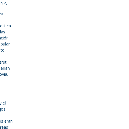
CNP.
ea
lítica
las
ación
opular
ito
erut
serían
ovia,
y el
jos
os eran
reas).