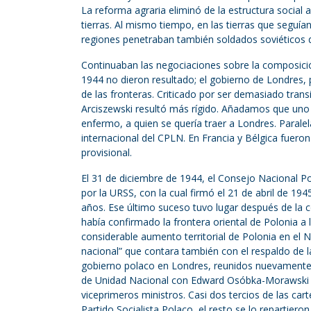
La reforma agraria eliminó de la estructura social a
tierras. Al mismo tiempo, en las tierras que seguían
regiones penetraban también soldados soviéticos q
Continuaban las negociaciones sobre la composició
1944 no dieron resultado; el gobierno de Londres, p
de las fronteras. Criticado por ser demasiado tran
Arciszewski resultó más rígido. Añadamos que uno 
enfermo, a quien se quería traer a Londres. Paral
internacional del CPLN. En Francia y Bélgica fuer
provisional.
El 31 de diciembre de 1944, el Consejo Nacional Po
por la URSS, con la cual firmó el 21 de abril de 1
años. Ese último suceso tuvo lugar después de la c
había confirmado la frontera oriental de Polonia a 
considerable aumento territorial de Polonia en el 
nacional” que contara también con el respaldo de l
gobierno polaco en Londres, reunidos nuevamente e
de Unidad Nacional con Edward Osóbka-Morawski 
viceprimeros ministros. Casi dos tercios de las ca
Partido Socialista Polaco, el resto se lo repartier