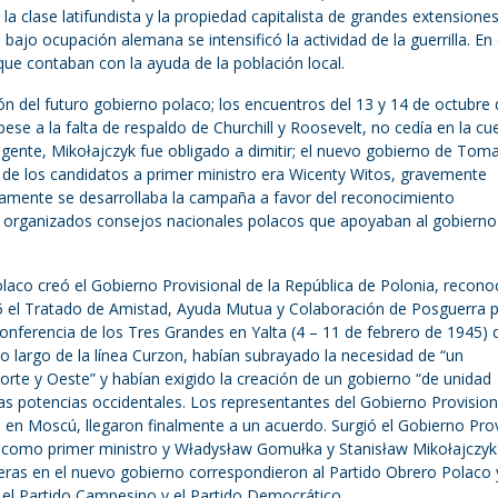
 la clase latifundista y la propiedad capitalista de grandes extensione
 bajo ocupación alemana se intensificó la actividad de la guerrilla. En
ue contaban con la ayuda de la población local.
n del futuro gobierno polaco; los encuentros del 13 y 14 de octubre 
ese a la falta de respaldo de Churchill y Roosevelt, no cedía en la cu
sigente, Mikołajczyk fue obligado a dimitir; el nuevo gobierno de Tom
de los candidatos a primer ministro era Wicenty Witos, gravemente
elamente se desarrollaba la campaña a favor del reconocimiento
on organizados consejos nacionales polacos que apoyaban al gobierno
laco creó el Gobierno Provisional de la República de Polonia, recono
945 el Tratado de Amistad, Ayuda Mutua y Colaboración de Posguerra 
onferencia de los Tres Grandes en Yalta (4 – 11 de febrero de 1945) 
lo largo de la línea Curzon, habían subrayado la necesidad de “un
Norte y Oeste” y habían exigido la creación de un gobierno “de unidad
as potencias occidentales. Los representantes del Gobierno Provisiona
n Moscú, llegaron finalmente a un acuerdo. Surgió el Gobierno Prov
como primer ministro y Władysław Gomułka y Stanisław Mikołajczy
rteras en el nuevo gobierno correspondieron al Partido Obrero Polaco 
on el Partido Campesino y el Partido Democrático.