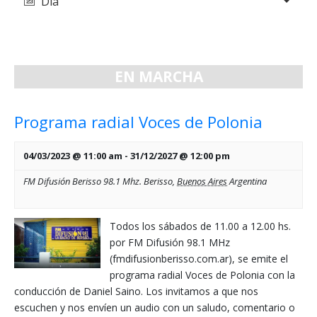
Día
de
y
vistas
vistas
de
de
Evento
EN MARCHA
Eventos
Programa radial Voces de Polonia
04/03/2023 @ 11:00 am
-
31/12/2027 @ 12:00 pm
FM Difusión Berisso 98.1 Mhz.
Berisso
,
Buenos Aires
Argentina
Todos los sábados de 11.00 a 12.00 hs.
por FM Difusión 98.1 MHz
(fmdifusionberisso.com.ar), se emite el
programa radial Voces de Polonia con la
conducción de Daniel Saino. Los invitamos a que nos
escuchen y nos envíen un audio con un saludo, comentario o