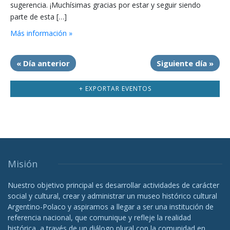
sugerencia. ¡Muchísimas gracias por estar y seguir siendo
parte de esta […]
Más información »
«
Día anterior
Siguiente día
»
+ EXPORTAR EVENTOS
Misión
Nuestro objetivo principal es desarrollar actividades de carácter
social y cultural, crear y administrar un museo histórico cultural
Argentino-Polaco y aspiramos a llegar a ser una institución de
referencia nacional, que comunique y refleje la realidad
histórica, a través de un diálogo plural con la comunidad en