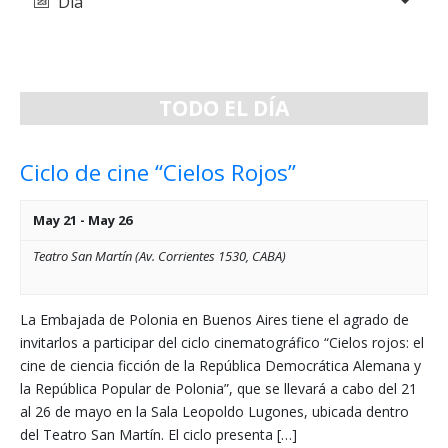
Día
de
y
vistas
vistas
de
de
Evento
TODO EL DÍA
Eventos
Ciclo de cine “Cielos Rojos”
May 21
-
May 26
Teatro San Martín (Av. Corrientes 1530, CABA)
La Embajada de Polonia en Buenos Aires tiene el agrado de
invitarlos a participar del ciclo cinematográfico “Cielos rojos: el
cine de ciencia ficción de la República Democrática Alemana y
la República Popular de Polonia”, que se llevará a cabo del 21
al 26 de mayo en la Sala Leopoldo Lugones, ubicada dentro
del Teatro San Martín. El ciclo presenta […]