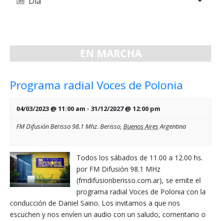
Día
de
y
vistas
vistas
de
de
Evento
EN MARCHA
Eventos
Programa radial Voces de Polonia
04/03/2023 @ 11:00 am
-
31/12/2027 @ 12:00 pm
FM Difusión Berisso 98.1 Mhz.
Berisso
,
Buenos Aires
Argentina
Todos los sábados de 11.00 a 12.00 hs.
por FM Difusión 98.1 MHz
(fmdifusionberisso.com.ar), se emite el
programa radial Voces de Polonia con la
conducción de Daniel Saino. Los invitamos a que nos
escuchen y nos envíen un audio con un saludo, comentario o