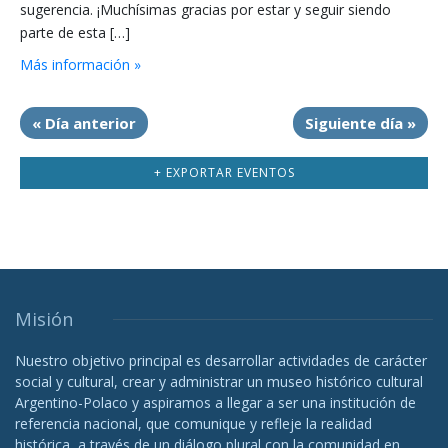
sugerencia. ¡Muchísimas gracias por estar y seguir siendo
parte de esta […]
Más información »
«
Día anterior
Siguiente día
»
+ EXPORTAR EVENTOS
Misión
Nuestro objetivo principal es desarrollar actividades de carácter
social y cultural, crear y administrar un museo histórico cultural
Argentino-Polaco y aspiramos a llegar a ser una institución de
referencia nacional, que comunique y refleje la realidad
histórica, a través de un diálogo plural con la comunidad en