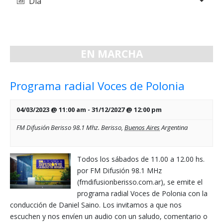
Día
de
y
vistas
vistas
de
de
Evento
EN MARCHA
Eventos
Programa radial Voces de Polonia
04/03/2023 @ 11:00 am
-
31/12/2027 @ 12:00 pm
FM Difusión Berisso 98.1 Mhz.
Berisso
,
Buenos Aires
Argentina
Todos los sábados de 11.00 a 12.00 hs.
por FM Difusión 98.1 MHz
(fmdifusionberisso.com.ar), se emite el
programa radial Voces de Polonia con la
conducción de Daniel Saino. Los invitamos a que nos
escuchen y nos envíen un audio con un saludo, comentario o