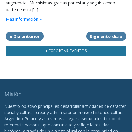
sugerencia. ¡Muchísimas gracias por estar y seguir siendo
parte de esta […]
Más información »
«
Día anterior
Siguiente día
»
+ EXPORTAR EVENTOS
Misión
Nuestro objetivo principal es desarrollar actividades de carácter
social y cultural, crear y administrar un museo histórico cultural
Argentino-Polaco y aspiramos a llegar a ser una institución de
referencia nacional, que comunique y refleje la realidad
histórica, a través de un diálogo plural con la comunidad en