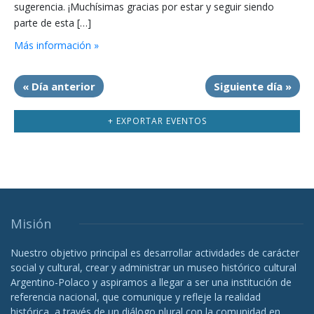
sugerencia. ¡Muchísimas gracias por estar y seguir siendo
parte de esta […]
Más información »
«
Día anterior
Siguiente día
»
+ EXPORTAR EVENTOS
Misión
Nuestro objetivo principal es desarrollar actividades de carácter
social y cultural, crear y administrar un museo histórico cultural
Argentino-Polaco y aspiramos a llegar a ser una institución de
referencia nacional, que comunique y refleje la realidad
histórica, a través de un diálogo plural con la comunidad en