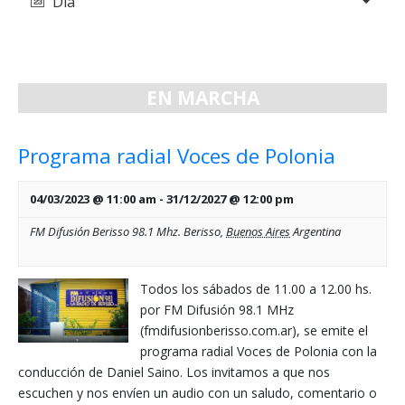
Día
de
y
vistas
vistas
de
de
Evento
EN MARCHA
Eventos
Programa radial Voces de Polonia
04/03/2023 @ 11:00 am
-
31/12/2027 @ 12:00 pm
FM Difusión Berisso 98.1 Mhz.
Berisso
,
Buenos Aires
Argentina
Todos los sábados de 11.00 a 12.00 hs.
por FM Difusión 98.1 MHz
(fmdifusionberisso.com.ar), se emite el
programa radial Voces de Polonia con la
conducción de Daniel Saino. Los invitamos a que nos
escuchen y nos envíen un audio con un saludo, comentario o